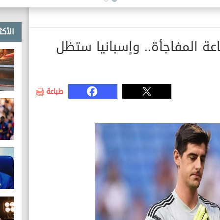
الأكث
عة المفاجأة.. وإسبانيا ستظل
طباعة