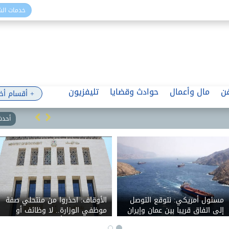
خدمات ال
ن
مال وأعمال
حوادث وقضايا
تليفزيون
+ أقسام أخ
أحدث 
مسئول أمريكي: نتوقع التوصل
الأوقاف: احذروا من منتحلي صفة
إلى اتفاق قريبا بين عمان وإيران
موظفي الوزارة.. لا وظائف أو
حول مضيق هرمز
تعيينات مقابل أموال