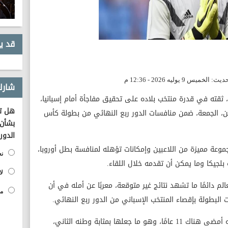
قد ي
شارك
 ثقته في قدرة منتخب بلاده على تحقيق مفاجأة أمام إسبانيا،
هل تؤ
بين، الجمعة، ضمن منافسات الدور ربع النهائي من بطولة كأس
بشأن 
الدور
موعة مميزة من اللاعبين وإمكانات تؤهله لمنافسة بطل أوروبا،
نع
 بلجيكا وما يمكن أن تقدمه خلال اللقاء.
لا
م دائمًا ما تشهد نتائج غير متوقعة، معربًا عن أمله في أن
مح
لبطولة بإقصاء المنتخب الإسباني من الدور ربع النهائي.
وتحدث كورتوا عن علاقته بإسبانيا، مؤكدًا أنه أمضى هناك 11 عامًا، وهو ما جعلها بمثابة وطنه الثاني،