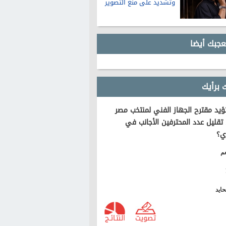
وتشديد على منع التصوير
عجبك أيضا
 برأيك
يد مقترح الجهاز الفني لمنتخب مصر
تقليل عدد المحترفين الأجانب في
ي؟
م
ايد
تصويت
النتـائـج