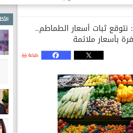
خطوط غاز طبيعي
الأكث
 نتوقع ثبات أسعار الطماطم..
رة بأسعار ملائمة
طباعة