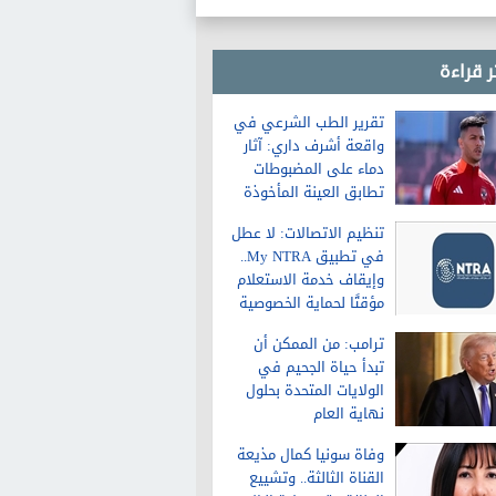
غدا 36 درجة
ر قراءة
تقرير الطب الشرعي في
واقعة أشرف داري: آثار
دماء على المضبوطات
تطابق العينة المأخوذة
من الشاكية
تنظيم الاتصالات: لا عطل
في تطبيق My NTRA..
وإيقاف خدمة الاستعلام
مؤقتًا لحماية الخصوصية
ترامب: من الممكن أن
تبدأ حياة الجحيم في
الولايات المتحدة بحلول
نهاية العام
وفاة سونيا كمال مذيعة
القناة الثالثة.. وتشييع