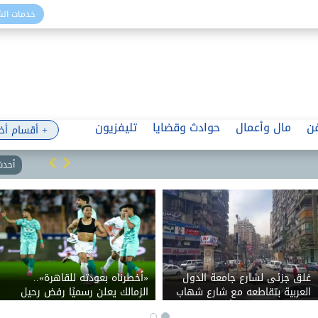
خدمات ال
ن
مال وأعمال
حوادث وقضايا
تليفزيون
+ أقسام أخ
أحدث 
غلق جزئى لشارع جامعة الدول
«أخطرناه بعودته للقاهرة»..
العربية بتقاطعه مع شارع شهاب
الزمالك يعلن رسميًا رفض رحيل
بالاتجاهين لمدة ٣ أيام لتوصيل
بيزيرا