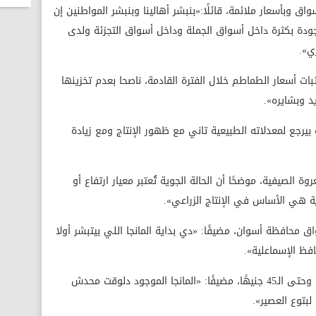
اق وبأسعار ملائمة، قائلًا:«بنبشر أهالينا وبنبشر المواطنين إن
وجودة بكثرة داخل أسواق الجملة وداخل أسواق التجزئة ولدى
ي».
ات أسعار الطماطم خلال الفترة القادمة، ناصحا بعدم تخزينها
يد وبشايره».
بيرجع لمعدلاته الطبيعية تاني مع ظهور الإنتاج ومع زيادة
وة الصيفية، موضحًا أن الحالة الجوية تُعتبر معيار ارتفاع أو
وية هي الأساس في الإنتاج الزراعي».
محافظة أسوان، مضيفًا: «دي بداية المانجا اللي بيتبشر أولا
فظ الإسماعلية».
وذكر أن أسعار المانجا تتراوح بين الـ25 جنيهًا وحتى الـ45 جنيهًا، مضيفًا: «المانجا الموجود دلوقت محدش
لبتوع العصير».