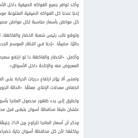
وأكد توافر جميع الفواكه الصيفية داخل الأسو
إحنا عندنا كل الفواكه الصيفية المتنوعة م
كل مواطن بأسعار مناسبة لكل مواطن مصر
وتوقع نائب رئيس شعبة الخضار والفاكهة، ثب
حاليًا، مضيفًا: «إحنا في انتظار الموسم الجد
وأكمل: «الخضار والفاكهة دا لو ارتفع سعره 
المعروض منه والإتاحة داخل الأسواق».
وتمنى ألا يؤثر ارتفاع درجات الحرارة على العر
انخفاض معدلات الإنتاج، معلقًا: «الحالة الج
وتطرق إلى بدء ظهور محصول المانجا بأسواق 
علشان طبعًا محافظة أسوان بتبقى قبل محا
بياكلها؛ لأن كل محافظة أسوان جاية خضراء 