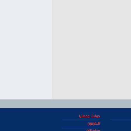
حوادث وقضايا
تليفزيون
محافظات