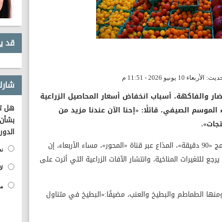
قد ي
شارك
ضار والفاكهة، أسباب انخفاض أسعار المحاصيل الزراعية
هل تؤ
الموسم الصيفي، قائلًا: «إحنا الآن عندنا مزيد من
بشأن 
تجات».
الدور
وقال النجيب، خلال مداخلة هاتفية على برنامج «90 دقيقة»، المذاع عبر قناة «المحور»، مساء الأربعاء، إن
نع
يرجع للتغيرات المناخية، وانتشار الآفات الزراعية التي أثرت على
لا
مح
ها الطماطم والبطيخ والعنب، مضيفًا:«البطيخ في متناول