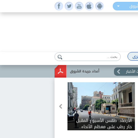
شروق
رى
الأخبار
أعداد جريدة الشروق
الأرصاد: طقس الأسبوع المقبل
حار رطب على معظم الأنحاء..
والعظمى على القاهرة الكبرى