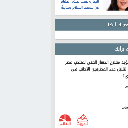
الجنازة عقب صلاة الظهر
من مسجد السلام بمدينة
نصر
عجبك أيضا
 برأيك
يد مقترح الجهاز الفني لمنتخب مصر
تقليل عدد المحترفين الأجانب في
ي؟
م
ايد
تصويت
النتـائـج