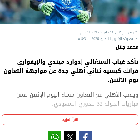
نشر في: الإثنين 11 مايو 2026 - 5:31 م
آخر تحديث: الإثنين 11 مايو 2026 - 5:31 م
محمد جلال
تأكد غياب السنغالي إدوارد ميندي والإيفواري
فرانك كيسيه ثنائي أهلي جدة عن مواجهة التعاون
يوم الاثنين.
ويلعب الأهلي مع التعاون مساء اليوم الإثنين ضمن
مباريات الجولة 32 للدوري السعودي.
وأوضحت جريدة الرياضية السعودية أن الثنائي سيغيب عن
اقرأ المزيد
اللقاء بسبب الإصابة.