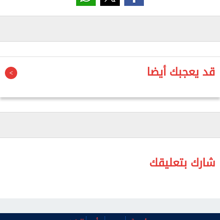
وأضاف التقرير أن الألماني ماتياس يايسله مدرب أهلي
جدة فضل إراحة الثنائي ميندي وكيسيه وقرر عدم
مرافقتهما للبعثة إلى بريدة الاثنين.
ويفتقد أهلي جدة إلى جانب الثنائي لخدمات البرازيلي
جالينو الذي تعرض لإصابة قوية خلال مواجهة النصر في
قد يعجبك أيضا
الجولة قبل الماضية، والتي ستبعده حتى نهاية الموسم.
شارك بتعليقك