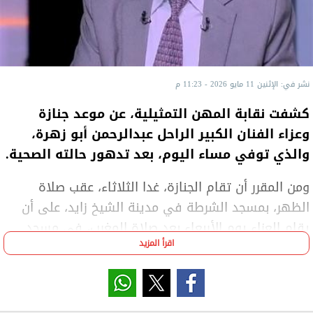
نشر في: الإثنين 11 مايو 2026 - 11:23 م
كشفت نقابة المهن التمثيلية، عن موعد جنازة
وعزاء الفنان الكبير الراحل عبدالرحمن أبو زهرة،
والذي توفي مساء اليوم، بعد تدهور حالته الصحية.
ومن المقرر أن تقام الجنازة، غدا الثلاثاء، عقب صلاة
الظهر، بمسجد الشرطة في مدينة الشيخ زايد، على أن
يقام العزاء يوم الأربعاء بعد صلاة المغرب، في مسجد
اقرأ المزيد
المشير طنطاوي بمنطقة التجمع الخامس.
وتخرج عبد الرحمن أبو زهرة من معهد الفنون المسرحية
عام 1958 بعد حصوله على بكالوريوس المعهد، عمل