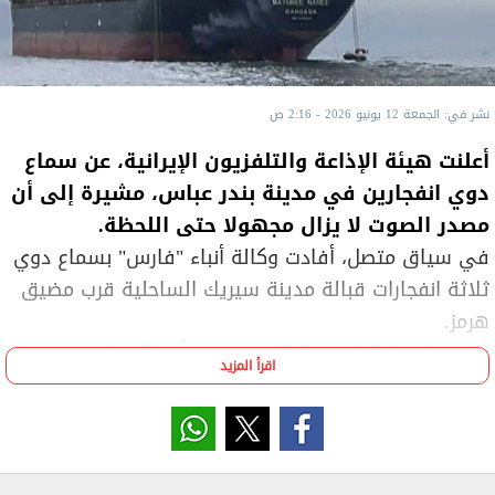
نشر في: الجمعة 12 يونيو 2026 - 2:16 ص
أعلنت هيئة الإذاعة والتلفزيون الإيرانية، عن سماع
دوي انفجارين في مدينة بندر عباس، مشيرة إلى أن
مصدر الصوت لا يزال مجهولا حتى اللحظة.
في سياق متصل، أفادت وكالة أنباء "فارس" بسماع دوي
ثلاثة انفجارات قبالة مدينة سيريك الساحلية قرب مضيق
هرمز.
ومن جانبها، كشفت وكالة "تسنيم" أن الأصوات
اقرأ المزيد
المسموعة بالقرب من ميناء سيريك قد تكون مرتبطة
بإجراءات اتخذتها القوات المسلحة لمنع ما مخالفات العبور
في مضيق هرمز.
وأضافت أن القوات الإيرانية منعت قبل دقائق من سماع