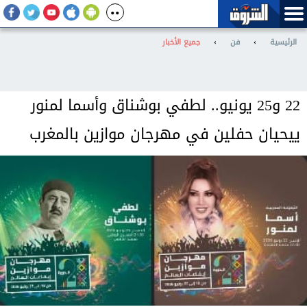
الرئيسية
›
فن
›
جميع الأخبار
22 و25 يونيو.. لطفي بوشناق وأسما لمنور
ييحيان حفلين في مهرجان موازين بالمغرب