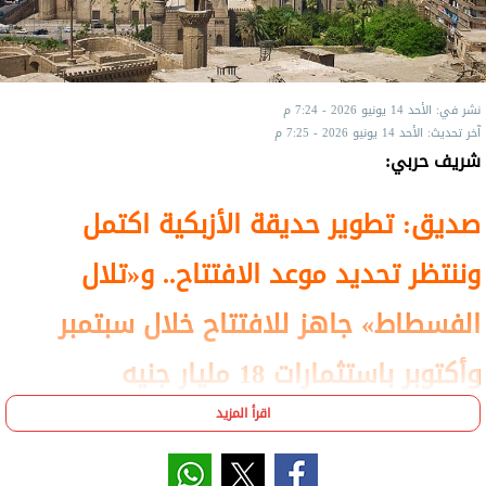
نشر في: الأحد 14 يونيو 2026 - 7:24 م
آخر تحديث: الأحد 14 يونيو 2026 - 7:25 م
شريف حربي:
صديق: تطوير حديقة الأزبكية اكتمل
وننتظر تحديد موعد الافتتاح.. و«تلال
الفسطاط» جاهز للافتتاح خلال سبتمبر
وأكتوبر باستثمارات 18 مليار جنيه
اقرأ المزيد
أكد خالد صديق، رئيس مجلس إدارة صندوق التنمية
الحضرية، أن الصندوق يواصل صرف المستحقات