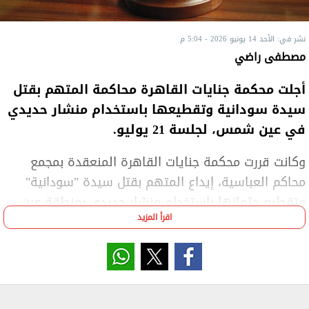
نشر في: الأحد 14 يونيو 2026 - 5:04 م
مصطفى راضي
أجلت محكمة جنايات القاهرة محاكمة المتهم بقتل
سيدة سودانية وتقطيعها باستخدام منشار حديدي
في عين شمس، لجلسة 21 يوليو.
وكانت قررت محكمة جنايات القاهرة المنعقدة بمجمع
محاكم العباسية، إيداع المتهم بقتل سيدة "سودانية"
وتقطيع جثمانها باستخدام منشار حديدي بمنطقة عين
اقرأ المزيد
شمس، داخل مستشفى الصحة النفسية والعصبية لبيان
مدى سلامة قواه العقلية والنفسية وقت ارتكاب
الجريمة.
ووجهت النيابة للمتهم، إنه في الفترة من 4 إلى 6