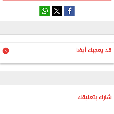
التطورات في هذا الشأن:
- مضمون الاتفاق
قال الرئيس الأمريكي دونالد ترامب إن الولايات المتحدة
سترفع الحصار البحري المفروض على الموانئ الإيرانية،
كما سيُعاد فتح مضيق هرمز بعد توقيع الاتفاق.
قد يعجبك أيضا
وأضاف أن الاتفاق سيضمن بقاء المضيق معفى من أي
رسوم بشكل دائم.
- تباين في المواقف
تختلف واشنطن وطهران بشأن الخطوات التالية بعد
توقيع الاتفاق. فقد أكد نائب وزير الخارجية الإيراني أن
شارك بتعليقك
مفاوضات نووية تستمر 60 يوما لن تبدأ إلا بعد إفراج
الولايات المتحدة عن مليارات الدولارات من الأموال