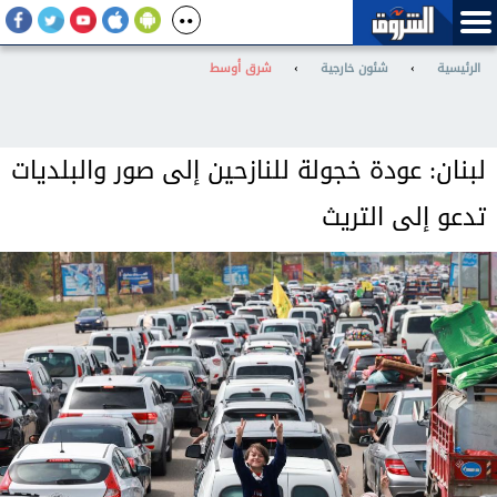
الرئيسية
›
شئون خارجية
›
شرق أوسط
لبنان: عودة خجولة للنازحين إلى صور والبلديات
تدعو إلى التريث