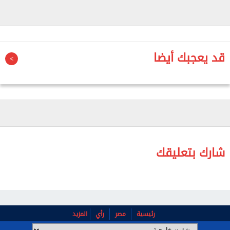
تبقى الأولوية القصوى، وأن المخاطر لا تزول فور توقف
العمليات العسكرية.
وأصدر الدفاع المدني مجموعة من الإرشادات الوقائية
قد يعجبك أيضا
للعائدين، أبرزها تجنب العودة ليلا، والتأكد من سلامة
الطرق والمباني المتضررة، وعدم لمس أي أجسام
مشبوهة أو غير مألوفة، إضافة إلى فحص شبكات الغاز
والكهرباء ومياه الشرب قبل استخدامها، كما دعا إلى
مراقبة الأطفال باستمرار، وطلب المساعدة الطبية عند
الحاجة، وتعزيز التعاون والتضامن بين الأهالي لتجاوز آثار
شارك بتعليقك
المرحلة الحالية بأمان.
رئيسية
مصر
رأي
المزيد