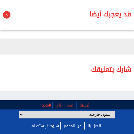
أصل 19 ألفًا و600 مواطن كان يفترض تمكينهم من السفر
قد يعجبك أيضا
منذ أن تم الاتفاق على فتح معبر رفح البري، بنسبة التزام
بلغت 35%.
وأدان - بأشد العبارات - سياسة الاحتلال المنهجية في
استهداف وإبادة الشعب الفلسطيني، محملًا الاحتلال
المسئولية الكاملة عن استمرار تدهور الأوضاع الإنسانية
في قطاع غزة.
شارك بتعليقك
وطالب الوسطاء والجهات الراعية لاتفاق وقف إطلاق
النار بإلزام الاحتلال بتنفيذ جميع بنود الاتفاق، ووقف
انتهاكاته المتواصلة.
رئيسية
مصر
رأي
المزيد
اتصل بنا
عن الموقع
شروط الإستخدام