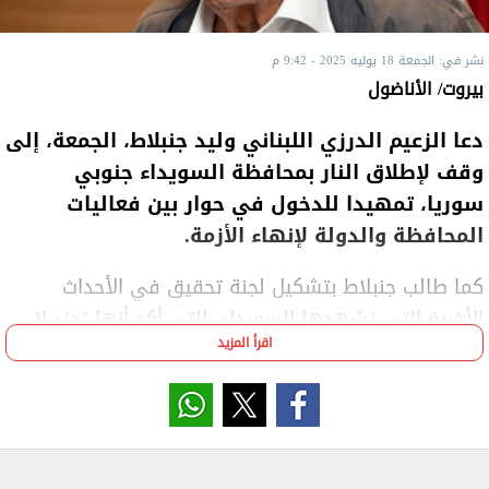
نشر في: الجمعة 18 يوليه 2025 - 9:42 م
بيروت/ الأناضول
دعا الزعيم الدرزي اللبناني وليد جنبلاط، الجمعة، إلى
وقف لإطلاق النار بمحافظة السويداء جنوبي
سوريا، تمهيدا للدخول في حوار بين فعاليات
المحافظة والدولة لإنهاء الأزمة.
كما طالب جنبلاط بتشكيل لجنة تحقيق في الأحداث
الأخيرة التي تشهدها السويداء، التي أكد أنها "جزء لا
اقرأ المزيد
يتجزأ من سوريا".
جاء ذلك في كلمة ألقاها خلال اجتماع استثنائي عقدته
الهيئة العامة للمجلس المذهبي لطائفة الموحدين الدروز
في لبنان بمنطقة فردان في العاصمة بيروت، لبحث