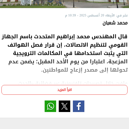
نشر في: الأربعاء 20 أغسطس 2025 - 10:39 م
محمد شعبان
قال المهندس محمد إبراهيم المتحدث باسم الجهاز
القومي لتنظيم الاتصالات، إن قرار فصل الهواتف
التي يثبت استخدامها في المكالمات الترويجية
المزعجة، اعتبارا من يوم الأحد المقبل؛ يضمن عدم
تحولها إلى مصدر إزعاج للمواطنين.
ولفت خلال تصريحات تلفزيونية عبر فضائية «الحدث
اقرأ المزيد
اليوم»، إلى فرض قواعد تنظيمية تتيح للشركات والأفراد
الراغبين في ممارسة هذا النشاط التسويق عبر الهاتف؛
تسجيل خطوطهم المخصصة لهذه الخدمة لدى شركات
المحمول.