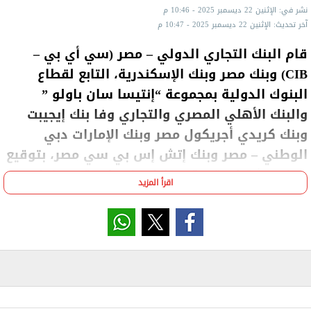
نشر في: الإثنين 22 ديسمبر 2025 - 10:46 م
آخر تحديث: الإثنين 22 ديسمبر 2025 - 10:47 م
قام البنك التجاري الدولي – مصر (سي أي بي –
CIB) وبنك مصر وبنك الإسكندرية، التابع لقطاع
البنوك الدولية بمجموعة “إنتيسا سان باولو ”
والبنك الأهلي المصري والتجاري وفا بنك إيجيبت
وبنك كريدي أجريكول مصر وبنك الإمارات دبي
الوطني – مصر وبنك إتش إس بي سي مصر، بتوقيع
قرض مشترك بقيمة 8 مليار جنيه لمدة 6 سنوات
اقرأ المزيد
لصالح شركة أورانج مصر للاتصالات.
وجاءت هذه الصفقة لتعكس الثقة الراسخة من الشركات
العالمية في قدرة القطاع المصرفي المصري على توفير
الحلول التمويلية اللازمة لدعم خطط التوسع والاستثمار
في القطاعات الحيوية، وعلى رأسها قطاع الاتصالات
والبنية التحتية الرقمية.