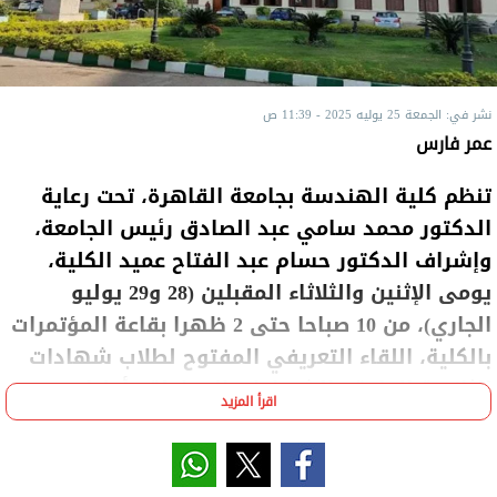
نشر في: الجمعة 25 يوليه 2025 - 11:39 ص
عمر فارس
تنظم كلية الهندسة بجامعة القاهرة، تحت رعاية
الدكتور محمد سامي عبد الصادق رئيس الجامعة،
وإشراف الدكتور حسام عبد الفتاح عميد الكلية،
يومى الإثنين والثلاثاء المقبلين (28 و29 يوليو
الجاري)، من 10 صباحا حتى 2 ظهرا بقاعة المؤتمرات
بالكلية، اللقاء التعريفي المفتوح لطلاب شهادات
الثانوية العامة والشهادات المعادلة وأولياء
اقرأ المزيد
أمورهم، لتعريفهم بالبرامج التخصصية بالكلية
بنظام الساعات المعتمدة للعام الجامعي 2025/2026،
والتي يبلغ عددها 15 برنامجًا تشمل مجالات هندسية