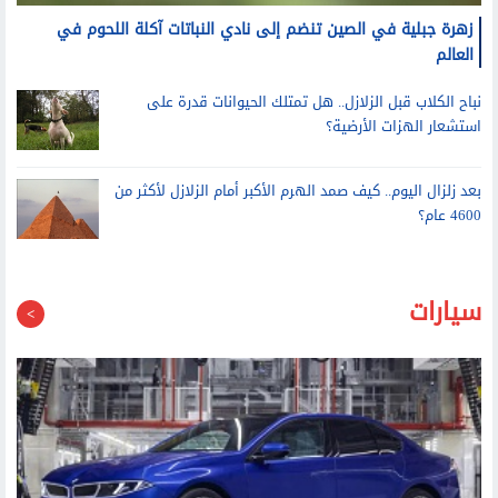
زهرة جبلية في الصين تنضم إلى نادي النباتات آكلة اللحوم في
العالم
نباح الكلاب قبل الزلازل.. هل تمتلك الحيوانات قدرة على
استشعار الهزات الأرضية؟
بعد زلزال اليوم.. كيف صمد الهرم الأكبر أمام الزلازل لأكثر من
4600 عام؟
سيارات