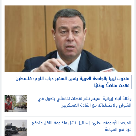
مندوب ليبيا بالجامعة العربية ينعى السفير دياب اللوح: فلسطين
فقدت مناضلًا وطنيًا
وكالة أنباء إيرانية: سيتم نشر لقطات لخامنئي يتجول في
الشوارع ولاجتماعاته مع القادة العسكريين
المرصد الأورومتوسطي: إسرائيل تشل منظومة النقل وتدفع
غزة نحو المجاعة