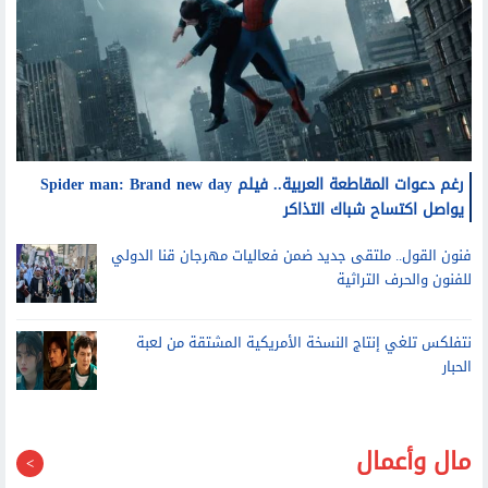
رغم دعوات المقاطعة العربية.. فيلم Spider man: Brand new day
يواصل اكتساح شباك التذاكر
فنون القول.. ملتقى جديد ضمن فعاليات مهرجان قنا الدولي
للفنون والحرف التراثية
نتفلكس تلغي إنتاج النسخة الأمريكية المشتقة من لعبة
الحبار
مال وأعمال