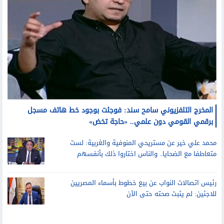
المخرج التلفزيوني سامح سند: فوجئت بوجود خط هاتف مسجل
برقمي القومي دون علمي.. «حاجة تخض»
محمد علي خير عن مستريحي المنوفية والغربية: لست
متعاطفا مع الضحايا.. والناس اختاروا ذلك بأنفسهم
رئيس اتصالات النواب عن بيع خطوط بأسماء المصريين
للاجئين: لم يثبت صحته حتى الآن