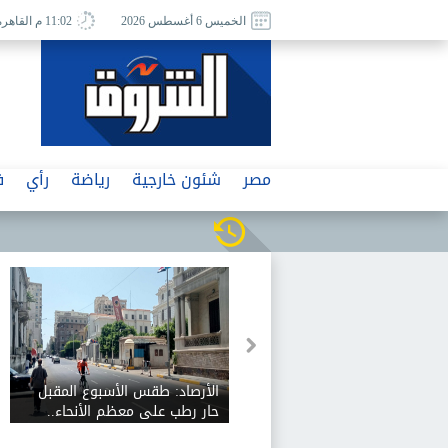
الخميس 6 أغسطس 2026
11:02 م القاهرة
مصر
شئون خارجية
رياضة
رأي
ف
الأرصاد: طقس الأسبوع المقبل
حار رطب على معظم الأنحاء..
والعظمى على القاهرة الكبرى