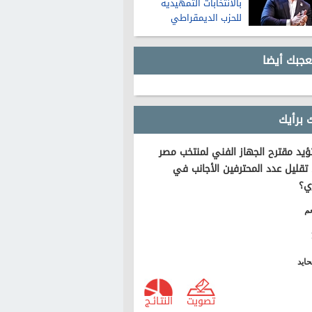
بالانتخابات التمهيدية
للحزب الديمقراطي
لمجلس الشيوخ في
ميشيجان
عجبك أيضا
 برأيك
يد مقترح الجهاز الفني لمنتخب مصر
تقليل عدد المحترفين الأجانب في
ي؟
م
ايد
تصويت
النتـائـج