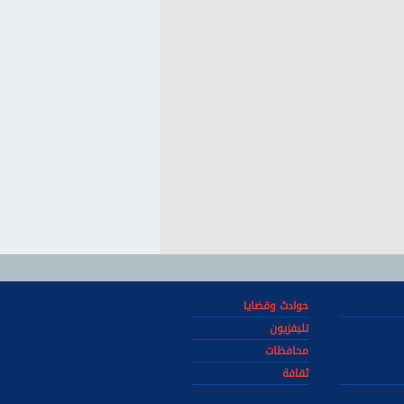
حوادث وقضايا
تليفزيون
محافظات
ثقافة