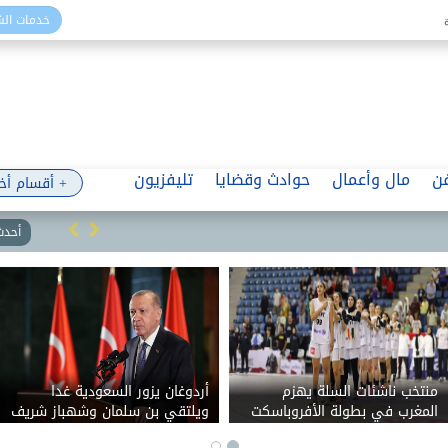
خدمات ال
ن
مال وأعمال
حوادث وقضايا
تليفزيون
+ أقسام أخ
أحدث 
منتخب ناشئات السلة يهزم
أردوغان يزور السعودية غدا
المغرب في بطولة الأفروباسكت
ويلتقي بن سلمان وشهباز شريف