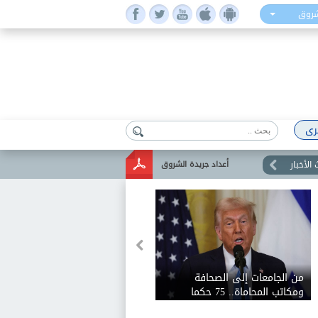
شروق
رى
الأخبار
أعداد جريدة الشروق
من الجامعات إلى الصحافة
ومكاتب المحاماة.. 75 حكما
تلاحق إدارة ترامب بسبب حرية