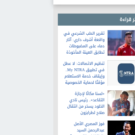
التعبير
ر قراءة
تقرير الطب الشرعي في
واقعة أشرف داري: آثار
دماء على المضبوطات
تطابق العينة المأخوذة
من الشاكية
تنظيم الاتصالات: لا عطل
في تطبيق My NTRA..
وإيقاف خدمة الاستعلام
مؤقتًا لحماية الخصوصية
«لسنا مكانًا لإجازة
التقاعد».. رئيس نادي
الخلود يسخر من انتقال
صلاح لطرابزون
فوز المصري الأصل
عبدالرحمن السيد