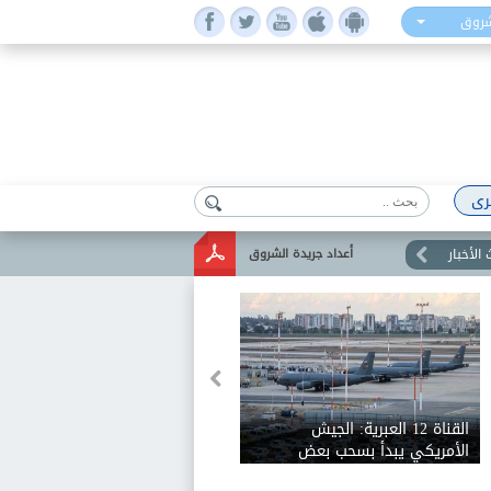
شروق
رى
الأخبار
أعداد جريدة الشروق
القناة 12 العبرية: الجيش
الأمريكي يبدأ بسحب بعض
طائرات التزود بالوقود من مطار