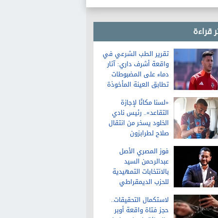
بن جوريون
ر قراءة
تقرير الطب الشرعي في
واقعة أشرف داري: آثار
دماء على المضبوطات
تطابق العينة المأخوذة
من الشاكية
«لسنا مكانًا لإجازة
التقاعد».. رئيس نادي
الخلود يسخر من انتقال
صلاح لطرابزون
فوز المصري الأصل
عبدالرحمن السيد
بالانتخابات التمهيدية
للحزب الديمقراطي
لمجلس الشيوخ في
لاستكمال التحقيقات..
ميشيجان
حجز فتاة واقعة أوبر