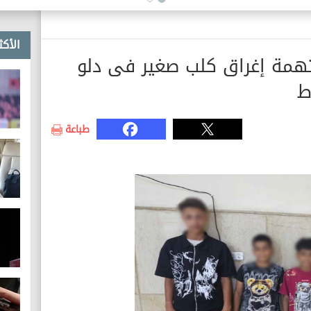
الأكث
ب بتهمة إغراق كلب صغير فى دلو
ط
طباعة