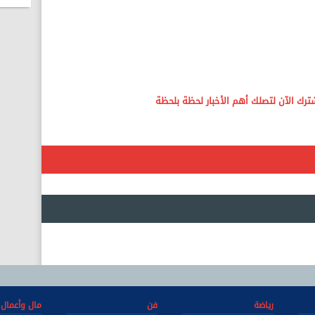
رياضة
فن
مال وأعمال