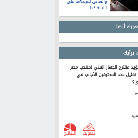
والسائق لعرضهما على
النيابة غدا
عجبك أيضا
 برأيك
يد مقترح الجهاز الفني لمنتخب مصر
تقليل عدد المحترفين الأجانب في
ي؟
م
ايد
تصويت
النتـائـج