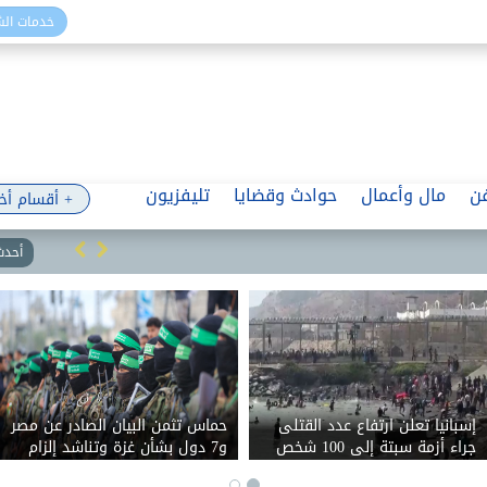
خدمات ال
ن
مال وأعمال
حوادث وقضايا
تليفزيون
+ أقسام أخ
أحدث 
إسبانيا تعلن ارتفاع عدد القتلى
حماس تثمن البيان الصادر عن مصر
جراء أزمة سبتة إلى 100 شخص
و7 دول بشأن غزة وتناشد إلزام
الاحتلال بوقف انتهاكاته