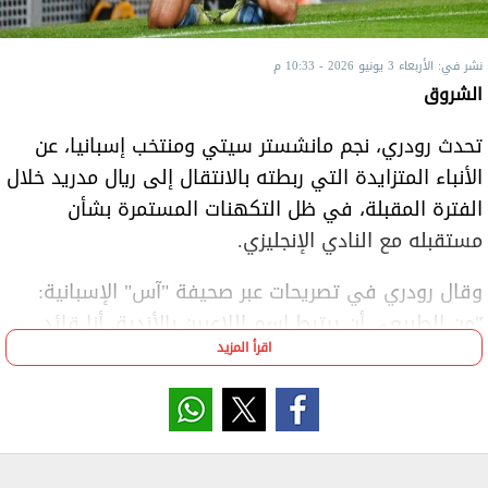
نشر في: الأربعاء 3 يونيو 2026 - 10:33 م
الشروق
تحدث رودري، نجم مانشستر سيتي ومنتخب إسبانيا، عن
الأنباء المتزايدة التي ربطته بالانتقال إلى ريال مدريد خلال
الفترة المقبلة، في ظل التكهنات المستمرة بشأن
مستقبله مع النادي الإنجليزي.
وقال رودري في تصريحات عبر صحيفة "آس" الإسبانية:
"من الطبيعي أن يرتبط اسم اللاعبين بالأندية، أنا قائد
اقرأ المزيد
الفريق، ومهمتي قيادة إسبانيا للفوز، قد يبدو هذا
الكلام مبالغًا فيه لكنني سأركز على كأس العالم وسنرى
ما سيحدث في المستقبل".
ويُعد رودري من الأسماء المرشحة لمغادرة مانشستر