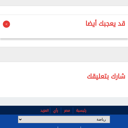
سيتي خلال الفترة المقبلة، وسط أنباء متواصلة عن
اهتمام ريال مدريد بضمه مع اقتراب انتهاء عقده ودخول
الفريق مرحلة جديدة من التغييرات.
قد يعجبك أيضا
شارك بتعليقك
رئيسية
مصر
رأي
المزيد