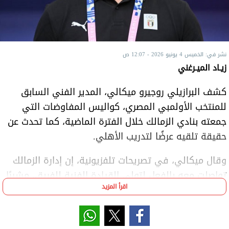
نشر في: الخميس 4 يونيو 2026 - 12:07 ص
زيـاد الميـرغني
كشف البرازيلي روجيرو ميكالي، المدير الفني السابق
للمنتخب الأولمبي المصري، كواليس المفاوضات التي
جمعته بنادي الزمالك خلال الفترة الماضية، كما تحدث عن
حقيقة تلقيه عرضًا لتدريب الأهلي.
وقال ميكالي، في تصريحات تلفزيونية، إن إدارة الزمالك
تواصلت معه بالفعل لتولي القيادة الفنية للفريق، مشيرًا
اقرأ المزيد
إلى أن المفاوضات لم تكتمل في النهاية رغم وجود رغبة
متبادلة بين الطرفين.
وأوضح المدرب البرازيلي أن نتائج الزمالك الإيجابية تحت