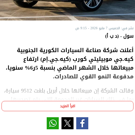
نشر في: الخميس 7 مايو 2026 - 9:15 ص
سول - (د ب أ)
أعلنت شركة صناعة السيارات الكورية الجنوبية
كيه.جي موبيليتي كورب (كيه.جي.إم) ارتفاع
مبيعاتها خلال الشهر الماضي بنسبة 5ر6% سنويا،
مدفوعة النمو القوي للصادرات.
وقالت الشركة إن مبيعاتها خلال أبريل بلغت 9512 سيارة،
بما في ذلك السيارات غير المجمعة التي يتم تصديرها
اقرأ المزيد
كأجزاء على أن يتم تجميعها في البلد المستورد.
وأشارت وكالة يونهاب الكورية الجنوبية للأنباء إلى ارتفاع
صادرات الشركة الكورية الجنوبية بنسبة 8ر13% إلى 6130