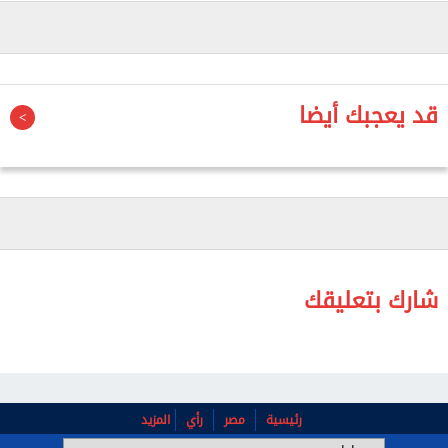
سيارة، في حين تراجعت مبيعاتها المحلية بنسبة 6ر4%
إلى 3382 سيارة.
وأوضحت الشركة أن الطلب القوي على السيارتين موسو
قد يعجبك أيضا
وتوريس إي.في.إكس من السيارات متعددة الأغراض ذات
التجهيز الرياضي (إس.يو.في) دعم الصادرات، حيث بلغت
مبيعات الطرازين 1336 سيارة و1830 سيارة على الترتيب.
شارك بتعليقك
رئيسية
مصر
رأي
المزيد