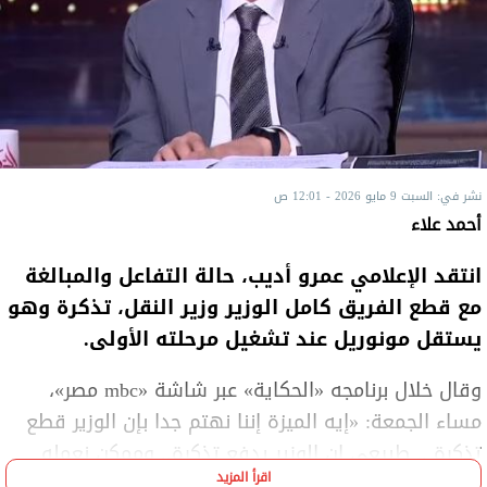
نشر في: السبت 9 مايو 2026 - 12:01 ص
أحمد علاء
انتقد الإعلامي عمرو أديب، حالة التفاعل والمبالغة
مع قطع الفريق كامل الوزير وزير النقل، تذكرة وهو
يستقل مونوريل عند تشغيل مرحلته الأولى.
وقال خلال برنامجه «الحكاية» عبر شاشة «mbc مصر»،
مساء الجمعة: «إيه الميزة إننا نهتم جدا بإن الوزير قطع
تذكرة .. طبيعي إن الوزير يدفع تذكرة.. وممكن نعمله
اقرأ المزيد
اشتراك سنوي كمان».