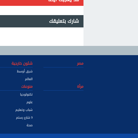
شارك بتعليقك
مصر
شئون خارجية
شرق أوسط
العالم
مرأة
منوعات
تكنولوجيا
علوم
شباب وتعليم
9 شارع رستم
صحة