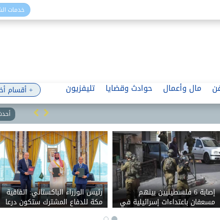
خدمات ال
ن
مال وأعمال
حوادث وقضايا
تليفزيون
+ أقسام أخ
أحدث 
 على رخصة
إبراهيم المعلم في حوار شامل
إص
التركي
عن الثقافة والرياضة: الذكاء
مسعفان ب
الاصطناعي يفيد الثقافة
نابلس وب