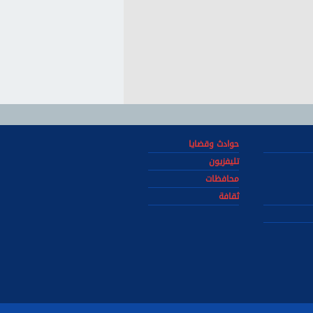
حوادث وقضايا
تليفزيون
محافظات
ثقافة