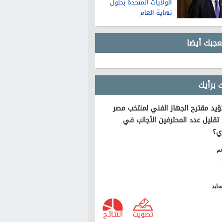
الولايات المتحدة بحلول
نهاية العام
عجبك أيضا
 برأيك
يد مقترح الجهاز الفني لمنتخب مصر
تقليل عدد المحترفين الأجانب في
ي؟
م
ايد
تصويت
النتـائـج