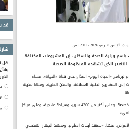
قد ي
شارك
ث باسم وزارة الصحة والسكان، إن المشروعات المختلفة
هل تؤ
من التغيير الذي تشهده المنظومة الصحية.
بشأن 
لبرنامج «الحياة اليوم» المذاع على قناة «الحياة»، مساء
الدور
 إلى المشاريع الطبية العملاقة، والمدن الطبية، ومنها مدينة
نع
ا.
لا
وتابع: «إحنا النهارده بنتكلم على معاهد متخصصة، وعلى أكثر من 4200 سرير، وسياحة علاجية، وعلى مراكز
مح
لمي».
صصًا لعلاج الأمراض، منها: «معهد أبحاث العلوم، ومعهد الجهاز الهضمي