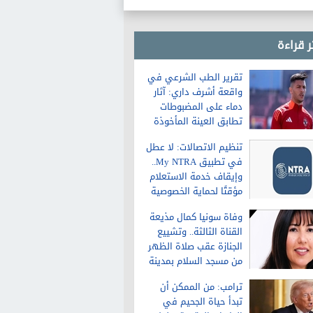
ر قراءة
تقرير الطب الشرعي في
واقعة أشرف داري: آثار
دماء على المضبوطات
تطابق العينة المأخوذة
من الشاكية
تنظيم الاتصالات: لا عطل
في تطبيق My NTRA..
وإيقاف خدمة الاستعلام
مؤقتًا لحماية الخصوصية
وفاة سونيا كمال مذيعة
القناة الثالثة.. وتشييع
الجنازة عقب صلاة الظهر
من مسجد السلام بمدينة
نصر
ترامب: من الممكن أن
تبدأ حياة الجحيم في