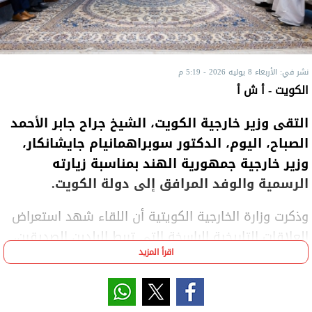
نشر في: الأربعاء 8 يوليه 2026 - 5:19 م
الكويت - أ ش أ
التقى وزير خارجية الكويت، الشيخ جراح جابر الأحمد
الصباح، اليوم، الدكتور سوبراهمانيام جايشانكار،
وزير خارجية جمهورية الهند بمناسبة زيارته
الرسمية والوفد المرافق إلى دولة الكويت.
وذكرت وزارة الخارجية الكويتية أن اللقاء شهد استعراض
العلاقات التاريخية الراسخة التي تربط البلدين الصديقين،
اقرأ المزيد
وسبل تعزيزها وتطويرها في مختلف المجالات، بما
يُسهم في الارتقاء بأطر التعاون والتنسيق إلى مستويات
أكثر شمولا، كما بحث الجانبان آخر التطورات على الساحتين