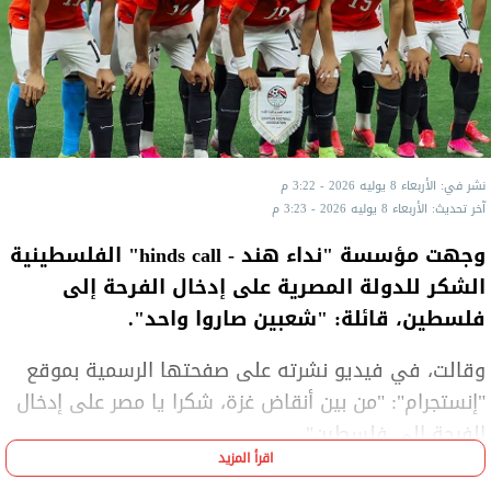
نشر في: الأربعاء 8 يوليه 2026 - 3:22 م
آخر تحديث: الأربعاء 8 يوليه 2026 - 3:23 م
وجهت مؤسسة "نداء هند - hinds call" الفلسطينية
الشكر للدولة المصرية على إدخال الفرحة إلى
فلسطين، قائلة: "شعبين صاروا واحد".
وقالت، في فيديو نشرته على صفحتها الرسمية بموقع
"إنستجرام": "من بين أنقاض غزة، شكرا يا مصر على إدخال
الفرحة إلى فلسطين".
اقرأ المزيد
وأشادت بأداء المنتخب في كأس العالم، قائلة: "وحدتنا،