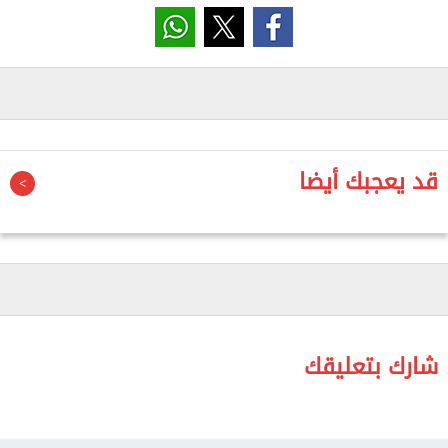
جمعتنا، فرحتونا في غزة وفي كل فلسطين تحت أصعب
الظروف".
واستعرض الفيديو دعم الشعب الفلسطيني المطلق
للمنتخب المصري في مبارياته بالمونديال، مضيفا: "أيا ما
كانت النتيجة راح نكون مع مصر قلبا وقالبا".
قد يعجبك أيضا
وكان الكابتن حسام حسن قد رفع العلم الفلسطيني بجوار
العلم المصري عقب انتصار الفراعنة في مباراتهم ضد
أستراليا، والتي أهلتهم للدور الـ16 في البطولة، وأهدى
الفوز أيضا مناصفة إلى فلسطين والقاهرة.
وشاركت الجماهير الفلسطينية، خصوصا من داخل قطاع
شارك بتعليقك
غزة، في تشجيع المنتخب المصري خلال مشاركته
بالمونديال الحالي.
وخرج المنتخب المصري أمس من المونديال عقب خسارته