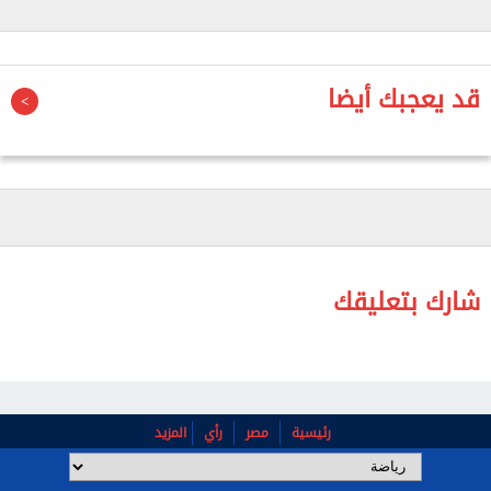
كرواتيا.
أضاف "المدرب ​داليتش، نتوجه بالشكر لك ​على ⁠كل شيء-
قد يعجبك أيضا
الانتصارات والإنجازات والتأهل والميداليات والوحدة
والاحترام، والتزامك ⁠الراسخ ​بالقتال من أجل ​كرواتيا داخل
وخارج الملعب".
شارك بتعليقك
رئيسية
مصر
رأي
المزيد