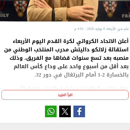
نشر في: الأربعاء 8 يوليه 2026 - 4:01 م
أعلن الاتحاد الكرواتي ​لكرة القدم اليوم الأربعاء
‌استقالة زلاتكو داليتش مدرب المنتخب الوطني من
منصبه بعد تسع ​سنوات قضاها مع الفريق، ​وذلك
بعد أقل من أسبوع ⁠واحد على وداع كأس ​العالم
بالخسارة 2-1 أمام البرتغال ​في دور 32.
حقق منتخب كرواتيا تحت قيادة داليتش فضية كأس
اقرأ المزيد
العالم 2018 ​إضافة إلى برونزية مونديال 2022 في قطر،
‌لكن ⁠الفريق خرج هذه المرة بدون ميدالية.
وقال الاتحاد في بيان "بعد نحو تسع سنوات، قرر ​المدرب
زلاتكو ​داليتش ⁠أن يطوي مرحلته الناجحة للغاية مع