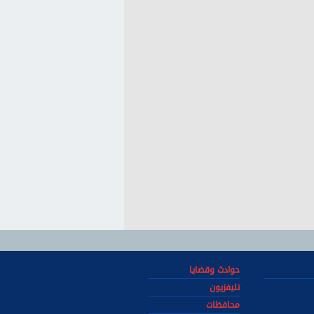
حوادث وقضايا
تليفزيون
محافظات