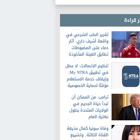
ر قراءة
تقرير الطب الشرعي في
واقعة أشرف داري: آثار
دماء على المضبوطات
تطابق العينة المأخوذة
من الشاكية
تنظيم الاتصالات: لا عطل
في تطبيق My NTRA..
وإيقاف خدمة الاستعلام
مؤقتًا لحماية الخصوصية
ترامب: من الممكن أن
تبدأ حياة الجحيم في
الولايات المتحدة بحلول
نهاية العام
وفاة سونيا كمال مذيعة
القناة الثالثة.. وتشييع