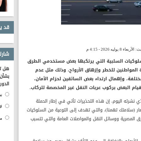
قد ي
شارك
سلوكيات السلبية التي يرتكبها بعض مستخدمي الطرق
هل تؤ
المواطنين للخطر وإزهاق الأرواح، وذلك مثل عدم
بشأن 
ختلفة، وإهمال ارتداء بعض السائقين لحزام الأمان،
الدور
يام البعض بركوب عربات النقل غير المخصصة للركاب.
نع
ذي نشرته اليوم، إن هذه التحذيرات تأتي في إطار الحملة
لا
عار (سلامتك تهمنا)، والتي تهدف إلى التوعية من السلوكيات
 المصرية ووسائل النقل والمواصلات العامة والتي تتسبب
مح