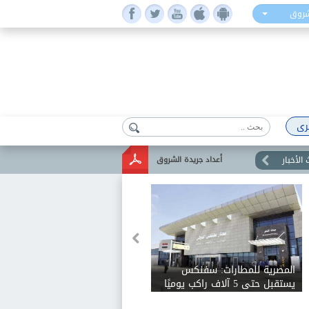
شروق
رى
الأخبار
أعداد جريدة الشروق
المصرية للمطارات: سفنكس
يستقبل حتى 5 آلاف راكب يوميًا
ويخدم 28 وجهة دولية