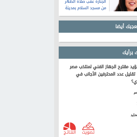
الجنازة عقب صلاة الظهر
من مسجد السلام بمدينة
نصر
عجبك أيضا
 برأيك
يد مقترح الجهاز الفني لمنتخب مصر
تقليل عدد المحترفين الأجانب في
ي؟
م
ايد
تصويت
النتـائـج