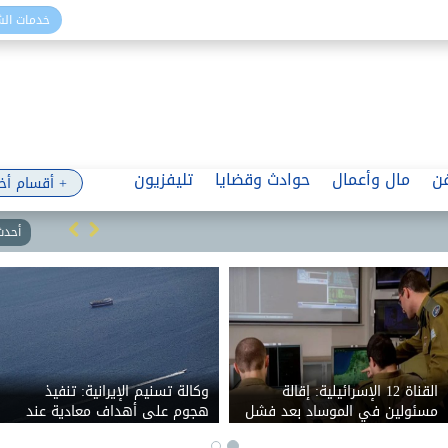
خدمات ال
ن
مال وأعمال
حوادث وقضايا
تليفزيون
+ أقسام أخ
أحدث 
القناة 12 الإسرائيلية: إقالة
وكالة تسنيم الإيرانية: تنفيذ
مسئولين في الموساد بعد فشل
هجوم على أهداف معادية عند
خطة لإسقاط النظام الإيراني
مدخل مضيق هرمز