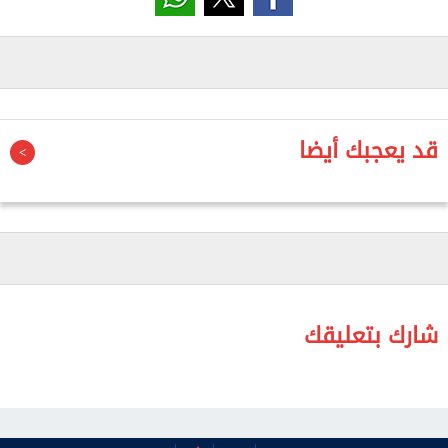
في الطلاق دون سبب قوي من وجهة نظر البعض، مؤكدًا
أنه لا يروج لفكرة الطلاق لأنه ليس سهلا بالتأكيد.
وأشار إلى أن المخرجة شيرين دياب والمنتج أحمد الجنايني
تواصلوا معه، وطلبوا منه تقديم سيناريو عن قانون
الأحوال الشخصية، موضحًا أنه حرص على تقديم السيناريو
قد يعجبك أيضا
بشكل إنساني دون الالتفات للشخصية سواء رجل أو امرأة.
وأضاف: «الفكرة في واحد متجوز واحدة بالنسبة لها
الحياة خلصت، حست أنها عاشت عمرها كله من بيت أمها
لبيت جوزها ما عملتش حاجة غير أنها اتجوزت وخلفت،
وبتشعر فجأة أن الحياة خلصت وبتسأل نفسها فاضل قد
إيه وهل هلحق أعيش ولا لا».
شارك بتعليقك
واستطرد: «أنا لا عاوز أشيطن المرأة ولا عاوز انصر الراجل،
بل أحرص على تقديم قصة إنسانية في جميع المسلسلات
اللي بشتغلها، بدور على البني آدم نفسه وحاسس بإيه».