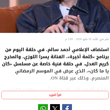
نشر في: الأحد 10 مايو 2026 - 2:09 م
استضاف الإعلامي أحمد سالم، في حلقة اليوم من
برنامج «كلمة أخيرة»، الفنانة يسرا اللوزي، والمخرج
كريم العدل، في حلقة فنية خاصة عن مسلسل «كان
يا ما كان»، الذي عرض في الموسم الرمضاني
المنصرم، وذلك عبر قناة ON.
وكشف المخرج كريم العدل، عن أسباب دوافعه لتقديم
اقرأ المزيد
قضية شائكة في مسلسل «كان ياما كان»، والتي قد
يعتبرها البعض مبالغ فيها من ناحية كون المرأة ترغب