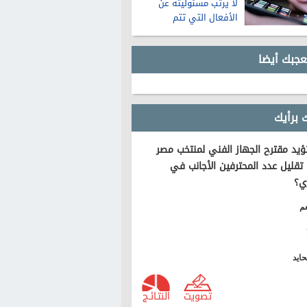
لا يرتب مسئوليته عن
الأفعال التي تتم
باستخدامه
عجبك أيضا
 برأيك
يد مقترح الجهاز الفني لمنتخب مصر
تقليل عدد المحترفين الأجانب في
ي؟
م
ايد
تصويت
النتـائـج