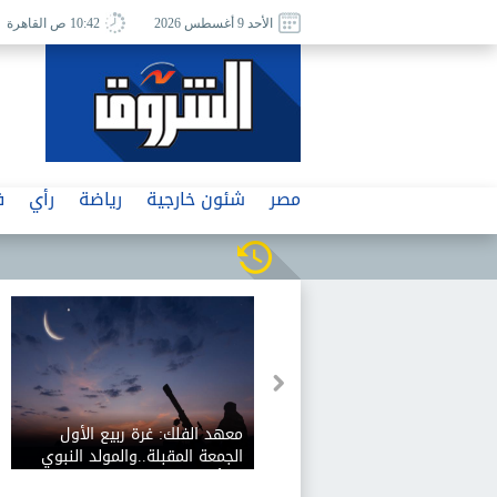
الأحد 9 أغسطس 2026
10:42 ص القاهرة
مصر
شئون خارجية
رياضة
رأي
ف
لي خير عن مستريحي
معهد الفلك: غرة ربيع الأول
ة والغربية: لست متعاطفا
الجمعة المقبلة..والمولد النبوي
ايا.. والناس اختاروا ذلك
25 أغسطس