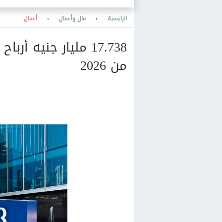
هم
الرئيسية
›
مال وأعمال
›
أعمال
17.738 مليار جنيه أ
من 2026