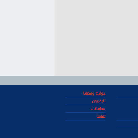
حوادث وقضايا
تليفزيون
محافظات
ثقافة