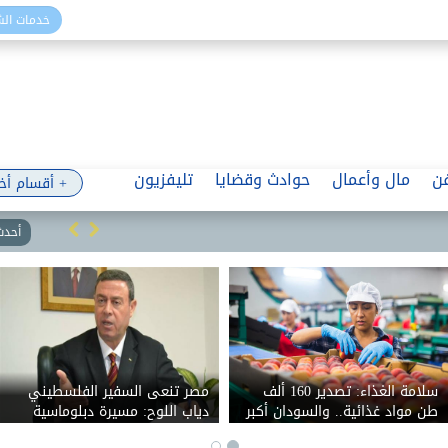
خدمات ال
ن
مال وأعمال
حوادث وقضايا
تليفزيون
+ أقسام أخ
أحدث 
سلامة الغذاء: تصدير 160 ألف
مصر تنعى السفير الفلسطيني
طن مواد غذائية.. والسودان أكبر
دياب اللوح: مسيرة دبلوماسية
المستوردين
ووطنية حافلة بالعطاء في خدمة