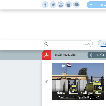
شروق
رى
الأخبار
أعداد جريدة الشروق
ميناء رفح البري يستقبل الدفعة
الـ72 من العائدين الفلسطينيين