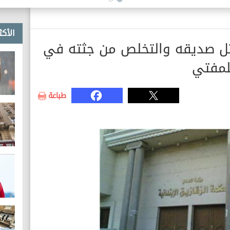
القضية الفلسطينية
الأكث
قتل صديقه والتخلص من جثته في
لمفتي
طباعة