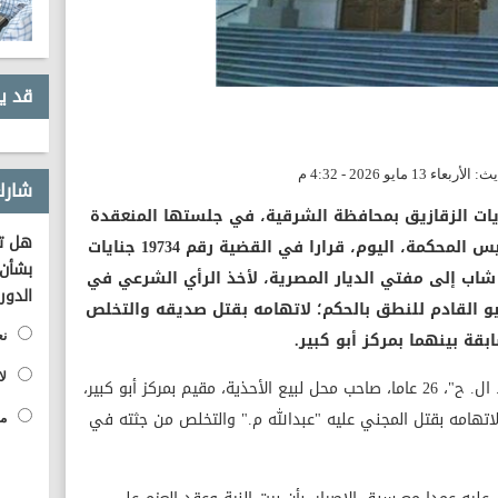
قد ي
شارك
ايات الزقازيق بمحافظة الشرقية، في جلستها المنعقدة
هل تؤ
برئاسة المستشار سامي عبدالحليم، رئيس المحكمة، اليوم، قرارا في القضية رقم 19734 جنايات
بشأن 
 2024، بإحالة أوراق شاب إلى مفتي الديار المصرية، لأخذ الرأي الشرعي في
الدور
ه بالإعدام، وحددت جلسة 15 يوليو القادم للنطق بالحكم؛ لاتهامه بقتل صديقه والتخلص
قة بينهما بمركز أبو كبير.
نع
لا
كانت النيابة العامة أحالت المتهم "محمود ح. ال. ح"، 26 عاما، صاحب محل لبيع الأحذية، مقيم بمركز أبو كبير،
 لاتهامه بقتل المجني عليه "عبدالله م." والتخلص من جثته في
مح