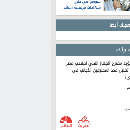
للتوسع فى طرح
شهادات مرتفعة العائد
عجبك أيضا
 برأيك
يد مقترح الجهاز الفني لمنتخب مصر
تقليل عدد المحترفين الأجانب في
ي؟
م
ايد
تصويت
النتـائـج