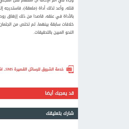
وجاء في أمر الإحالة أن المتهم قتل المجني 
قتله، وأعد لذلك أداة (ملعقة)، فاستدرجه إ
بالأداة في عنقه، قاصدا من ذلك إزهاق روحه،
خلافات سابقة بينهما، ثم تخلص من الجثم
النحو المبين بالتحقيقات.
خدمة الشروق للرسائل القصيرة SMS.. اشترك الآن لتصلك أهم الأخبار لحظة بلحظة
قد يعجبك أيضا
شارك بتعليقك