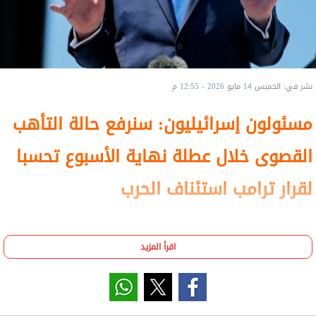
نشر في: الخميس 14 مايو 2026 - 12:55 م
مسئولون إسرائيليون: سنرفع حالة التأهب
القصوى خلال عطلة نهاية الأسبوع تحسبا
لقرار ترامب استئناف الحرب
اقرأ المزيد
أفاد موقع «أكسيوس» بأن الرئيس الأمريكي دونالد
ترامب، قد يتخذ خطوات تصعيدية جديدة تجاه إيران
فور عودته من زيارته إلى الصين، في وقت كشفت