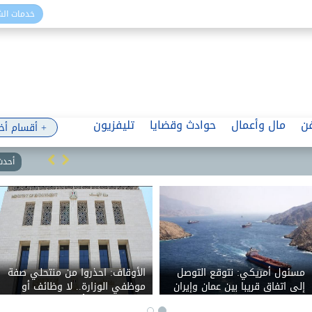
خدمات ال
ن
مال وأعمال
حوادث وقضايا
تليفزيون
+ أقسام أخ
أحدث 
مسئول أمريكي: نتوقع التوصل
الأوقاف: احذروا من منتحلي صفة
إلى اتفاق قريبا بين عمان وإيران
موظفي الوزارة.. لا وظائف أو
حول مضيق هرمز
تعيينات مقابل أموال