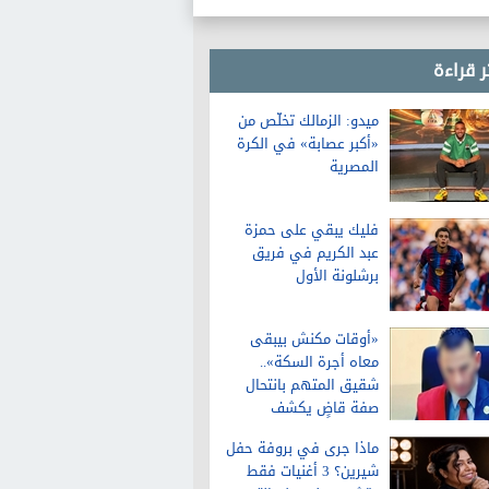
ر قراءة
ميدو: الزمالك تخلّص من
«أكبر عصابة» في الكرة
المصرية
فليك يبقي على حمزة
عبد الكريم في فريق
برشلونة الأول
«أوقات مكنش بيبقى
معاه أجرة السكة»..
شقيق المتهم بانتحال
صفة قاضٍ يكشف
تفاصيل عن حياته قبل
ماذا جرى في بروفة حفل
الواقعة
شيرين؟ 3 أغنيات فقط