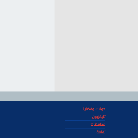
حوادث وقضايا
تليفزيون
محافظات
ثقافة