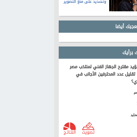
وتشديد على منع التصوير
عجبك أيضا
 برأيك
يد مقترح الجهاز الفني لمنتخب مصر
تقليل عدد المحترفين الأجانب في
ي؟
م
ايد
تصويت
النتـائـج