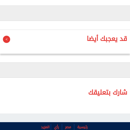
مايو الجاري
- شركة "إنفيديا" تصدرت قائمة الشركات
الأعلى قيمة سوقية بأكثر من 5 تريليونات
قد يعجبك أيضا
دولار
في مؤشر على استمرار تدفق الاستثمارات نحو
شركات التكنولوجيا والذكاء الاصطناعي رغم
التوترات الجيوسياسية المتصاعدة، سجلت أكبر 10
شارك بتعليقك
شركات في العالم من حيث القيمة السوقية ارتفاعا
كبيرا في القيمة منذ اندلاع الحرب الإسرائيلية
الأمريكية على إيران، مضيفة حوالي 4 تريليونات
دولار إلى قيمتها السوقية.
رئيسية
مصر
رأي
المزيد