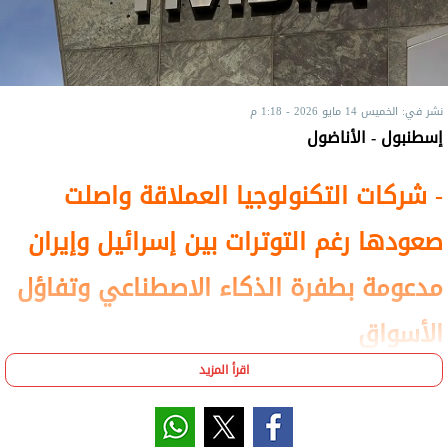
نشر في: الخميس 14 مايو 2026 - 1:18 م
إسطنبول - الأناضول
- شركات التكنولوجيا العملاقة واصلت
صعودها رغم التوترات بين إسرائيل وإيران
مدعومة بطفرة الذكاء الاصطناعي وتفاؤل
الأسواق
- القيمة السوقية لأكبر 10 شركات بالعالم
اقرأ المزيد
بلغت 29 تريليون و240 مليار دولار حتى 8