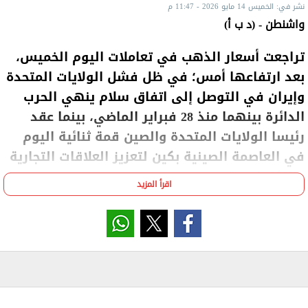
نشر في: الخميس 14 مايو 2026 - 11:47 م
واشنطن - (د ب أ)
تراجعت أسعار الذهب في تعاملات اليوم الخميس،
بعد ارتفاعها أمس؛ في ظل فشل الولايات المتحدة
وإيران في التوصل إلى اتفاق سلام ينهي الحرب
الدائرة بينهما منذ 28 فبراير الماضي، بينما عقد
رئيسا الولايات المتحدة والصين قمة ثنائية اليوم
في العاصمة الصينية بكين لتعزيز العلاقات التجارية
والتكنولوجية.
اقرأ المزيد
وتراجع سعر الذهب بمقدار 18.20 دولارا، أي بنسبة 0.39%،
إلى 4588.50 دولارا للأوقية تسليم يونيو المقبل، في حين
تراجع سعر الفضة بمقدار 4.021 دولار، أي بنسبة 4.52%،
إلى 85.035 دولارا للأوقية تسليم يونيو المقبل.
ودخلت الحرب بين الولايات المتحدة وإسرائيل من جانب،