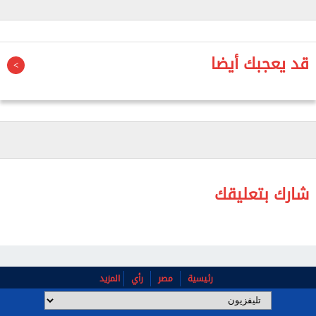
هذا الاتفاق على مواقف الرئيس الأمريكي دونالد ترامب.
وأشار إلى أن قمة السبع ليست منصة مخصصة لحل الحرب
قد يعجبك أيضا
الأمريكية الإيرانية أو الحرب الروسية الأوكرانية أو حتى
مناقشة مستقبل حلف الناتو، وإنما هي إطار لمناقشة
القضايا الأكثر إلحاحًا.
وأوضح أن الجانب الإيراني يبدو مقتنعًا بأنه خرج منتصرًا من
المواجهة مع الولايات المتحدة، بعد تعرضه لضغوط كبيرة
من إسرائيل والولايات المتحدة دون تكبد خسائر كبيرة.
شارك بتعليقك
ولفت إلى أن هذا التصور قد يعزز من تفسير الاتفاق
باعتباره مكسبًا سياسيًا لطهران، وهو ما يثير ردود فعل
دولية متفاوتة.
رئيسية
مصر
رأي
المزيد