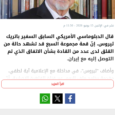
نشر في: الإثنين 15 يونيو 2026 - 11:50 م
قال الدبلوماسي الأمريكي السابق السفير باتريك
ثيروس، إنّ قمة مجموعة السبع قد تشهد حالة من
القلق لدى عدد من القادة بشأن الاتفاق الذي تم
التوصل إليه مع إيران.
وأضاف "ثيروس"، في مداخلة مع الإعلامية آية لطفي،
مقدمة برنامج ملف اليوم، عبر قناة القاهرة الإخبارية، أنّ
اقرأ المزيد
هذا الاتفاق قد يُفسَّر بشكل عام على أنه انتصار إيراني،
أو أن طهران لم تقدم أي تنازلات مقابل ما حصلت عليه
من امتيازات.
وأوضح أن القادة المشاركين في القمة يترقبون انعكاس