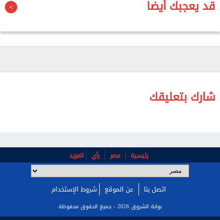
وهنأا الوزارة الأئمة الناجحين، راجية لهم دوام التوفيق
قد يعجبك أيضا
والسداد، وأن يكونوا عونًا على أداء الرسالة الدعوية على
الوجه الذي يحقق مقاصدها الوطنية والتوعوية.
وللاطلاع على الأسماء من
.
هنا
شارك بتعليقك
رئيسية
مصر
رأي
المزيد
اتصل بنا
عن الموقع
شروط الإستخدام
بوابة الشروق 2026 - جميع الحقوق محفوظة