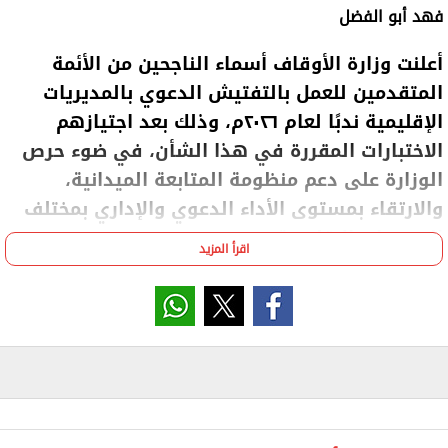
فهد أبو الفضل
أعلنت وزارة الأوقاف أسماء الناجحين من الأئمة
المتقدمين للعمل بالتفتيش الدعوي بالمديريات
الإقليمية ندبًا لعام ٢٠٢٦م، وذلك بعد اجتيازهم
الاختبارات المقررة في هذا الشأن، في ضوء حرص
الوزارة على دعم منظومة المتابعة الميدانية،
والارتقاء بمستوى الأداء الدعوي والإداري بمختلف
المديريات الإقليمية.
اقرأ المزيد
وأكدت الوزارة أحقية المديريات الإقليمية في الاستفادة
بجهود الأئمة الناجحين في أعمال التفتيش الدعوي، على
أن يتم تسلمهم لمهام العمل بالأماكن المتاحة التي
تحتاج المديريات إلى شغلها، وفقًا لاحتياجات كل مديرية
ومتطلبات العمل بها.