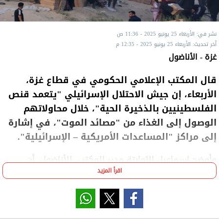
نشر في: الأربعاء 25 يونيو 2025 - 11:36 ص
آخر تحديث: الأربعاء 25 يونيو 2025 - 12:35 م
غزة - الأناضول
قال المكتب الإعلامي الحكومي في قطاع غزة،
الأربعاء، إن جيش الاحتلال الإسرائيلي "يتعمد قنص
الفلسطينيين بالذخيرة الحية"، خلال محاولاتهم
الوصول إلى الغذاء من "مصائد الموت"، في إشارة
إلى مراكز "المساعدات الأمريكية – الإسرائيلية".
وأوضح إسماعيل الثوابتة مدير المكتب، للأناضول، أن
اقرأ المزيد
"طبيعة الإصابات التي وصلت إلى المستشفيات خلال
الأيام الأخيرة، نتيجة استهداف المجوّعين في مصائد
الموت، تنوعت بين إصابات حرجة في الرأس والصدر
والأطراف العلوية"، مؤكدا أن "ذلك يدل بوضوح على تعمّد