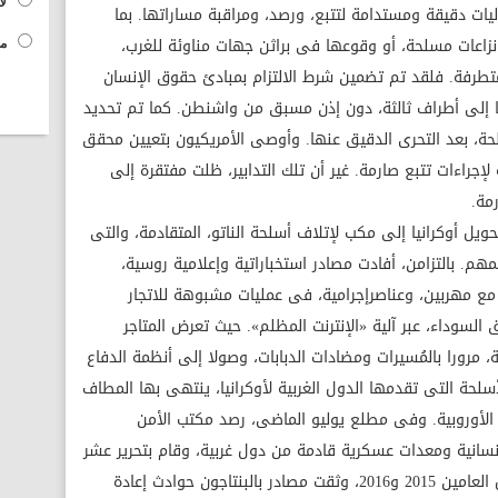
لا
آليات دقيقة ومستدامة لتتبع، ورصد، ومراقبة مساراتها. بما
زاعات مسلحة، أو وقوعها فى براثن جهات مناوئة للغرب،
مح
لمتطرفة. فلقد تم تضمين شرط الالتزام بمبادئ حقوق الإنسان
ا إلى أطراف ثالثة، دون إذن مسبق من واشنطن. كما تم تحديد
لحة، بعد التحرى الدقيق عنها. وأوصى الأمريكيون بتعيين محقق
جراءات تتبع صارمة. غير أن تلك التدابير، ظلت مفتقرة إلى
مة.
يل أوكرانيا إلى مكب لإتلاف أسلحة الناتو، المتقادمة، والتى
م. بالتزامن، أفادت مصادر استخباراتية وإعلامية روسية،
مع مهربين، وعناصرإجرامية، فى عمليات مشبوهة للاتجار
السوداء، عبر آلية «الإنترنت المظلم». حيث تعرض المتاجر
، مرورا بالمُسيرات ومضادات الدبابات، وصولا إلى أنظمة الدفاع
سلحة التى تقدمها الدول الغربية لأوكرانيا، ينتهى بها المطاف
أوروبية. وفى مطلع يوليو الماضى، رصد مكتب الأمن
نسانية ومعدات عسكرية قادمة من دول غربية، وقام بتحرير عشر
دعاوى قضائية جنائية بهذا الخصوص. وخلال العامين 2015 و2016، وثقت مصادر بالبنتاجون حوادث إعادة