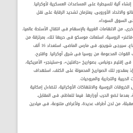
إنشاء آلية للسيطرة على المساعدات العسكرية لأوكرانيا.
تو والاتحاد الأوروبى، يعتزمان تشديد الرقابة على نقل
إلى السوق السوداء.
رى، من الاتهامات الغربية بالإسهام فى انتقال الأسلحة عالميا،
«فاغنر» الروسية، استعانت موسكو فى حربها تلك، بمرتزقة من
ليبيا، وسوريا، والشيشان. حيث أكد وزير الدفاع، سيرجى شويجو، فى مارس الماضى، استعداد 16 ألف
القوات المدعومة من روسيا فى شرق أوكرانيا. واقترح،
 فى إقليم دونباس، بصواريخ «جافلين»، و«ستينجر» الأمريكية،
إذ بمقدور تلك الصواريخ المحمولة على الكتف، استهداف
 الحربية والتجارية والمروحيات.
 الخروقات الروسية والانتهاكات الأوكرانية، تتضاءل إمكانية
، بعدما تضع الحرب أوزارها. فيما تتعاظم، فى المقابل،
 مقبلة، من لدن أطراف عديدة، ولأغراض متنوعة، فى ميادين