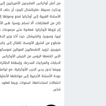
من أصل أوكرانى، المشرعين الأمريكيين إلى 
وذكرت صحيفة «فاينانشال تايمز» أن حلف النا
الأسلحة الغربية إلى أوكرانيا لمنع وصولها 
كان من المفارقات، ألا تسلم روسيا، هى الأخ
إثر غزوها لأوكرانيا. فعلاوة على مجموعات 
متطوع من الشرق الأوسط، للقتال إلى جانب 
شويجو، تزويد الانفصاليين الموالين لموسكو
التى اغتنمها الروس من الجيش الأوكرانى. 
الدبابات والمركبات المدرعة، وإسقاط الطائرات
وبينما تدور رحى الحرب الأوكرانية، مع تواصل
عودة الأسلحة الأجنبية إلى مواطنها الأصلية
احتمالات استخدامها، لسنوات، وربما لعقود
شتى.