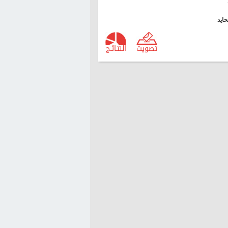
ايد
تصويت
النتـائـج