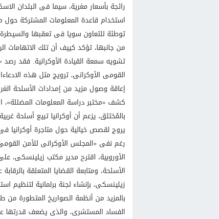
رائجة بأسعار مغرية، سيما فى البلدان الاسكن
استخدام قاعدة المعلومات المشتركة حول مخت
توطئة للتعاون سويا فى تعقبها والسيطرة 
من جانبها، تؤكد كييف أن تلك الاتهامات ا
تشويه سمعة القيادة الأوكرانية. فقد رصد 
القومى الأوكرانى، ترويج مثل هذه الادعاءا
إعاقة وصول مزيد من إمدادات الأسلحة الغر
كشف «مختبر دراسة المعلومات المضللة»، 
بالمُختلق، يزعم أن أوكرانيا تبيع أسلحة غرب
يروج لقصص خيالية حول متاجرة أوكرانيا فى ا
رغم نفى «المجلس الأوكرانى للأمن القومى 
الأوروبية، اقترح مدير مكتب زيلينسكى، على
الأسلحة، ومتابعة القضايا المتعلقة بالرقابة
زيلينسكى، بإنشاء لجنة برلمانية لتنظيم اس
بالمزيد من أنظمة الصواريخ المتطورة من طر
الفساد المستشرى، والذى يضعف قدرتها على