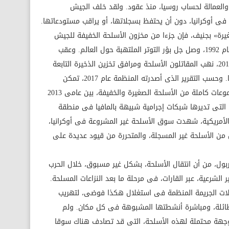
والعمالة لحساب روسيا، منذ عقود. ولقد خلف الجيش
فى أوكرانيا، دون أن يحتفظ بسجلاتها، أو يراقب مستودعاتها.
رة» بجنيف، فإن جزءا من مخزون الأسلحة الخفيفة للجيش
الأوكرانى، الذى بلغ نحو 7.1 مليون قطعة عام 1992، وصل جل بؤر التوتر الملتهبة حول العالم. وعقب
استحواذ روسيا على شبه جزيرة القرم عام 2014، نهب المقاتلون الأسلحة ومرافق تخزين الذخيرة التابعة
لوزارات الأمن والداخلية والدفاع فى أوكرانيا. وحسب التقرير الذى أصدرته المنظمة عام 2017، تمكن
المقاتلون غير النظاميين من العثور على مجموعات كاملة من الأسلحة الصغيرة والخفيفة، بين عامى 2013
نية، التى تديرها شبكات إجرامية شبيهة بالمافيا فى منطقة
أمريكية، شهدت سوق الأسلحة غير المشروعة فى أوكرانيا،
 2014، مدعوما بفائض من الأسلحة غير المسجلة، والمتحررة من قيود عديدة على
تربول، من أن انتقال الأسلحة، بشكل غير مسبوق، خلال الحرب
 الشرعية، عبر القارات، فى مرحلة ما بعد النزاعات المسلحة.
يلات الجريمة المنظمة فى استغلال هكذا فوضى، لتهريب
الطائلة، ومباشرة أنشطتها المشبوهة فى كل مكان. ولم
 وجهة محتملة لهذه الأسلحة، التى قد تصادف هناك سوقا