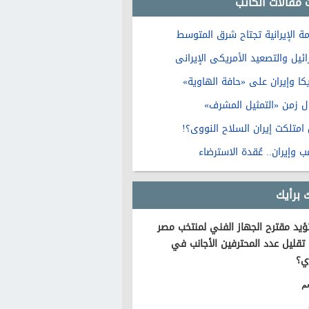
 مقالات الكاتب
مة الإيرانية تجتاح شرق المتوسط
ئيل والتصعيد الأمريكى الإيرانى
كا وإيران على «حافة الهاوية»
ل زمن «التمثيل المشرف»
امتلكت إيران السلاح النووى؟!
ب وإيران.. عُقدة الاسترضاء
 برأيك
يد مقترح الجهاز الفني لمنتخب مصر
تقليل عدد المحترفين الأجانب في
ي؟
م