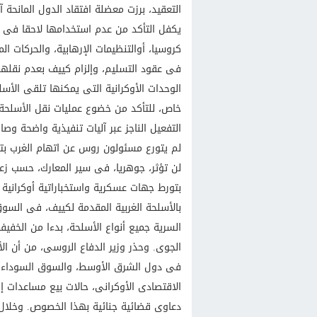
التعقيد، برزت معضلة افتقاد الدول المانحة 
يكفل التأكد من عدم استخدامها لاحقا فى ن
كروسيا، أوالتنظيمات الإرهابية، والحركات ا
فى عقود التسليم، وإلزام كييف بعدم نقله
الوحدات الأوكرانية التى يمكنها تلقى الأس
خاص، للتأكد من خضوع عمليات نقل الأسلحة لإ
التفعيل الناجز عبر آليات تنفيذية واضحة وصار
لم يتورع مسئولون روس عن اتهام الغرب بتحو
لن تؤثر، جوهريا، فى سير المعارك، حسب زعمه
بتورط جهات عسكرية واستخباراتية أوكرانية 
بالأسلحة الغربية المقدمة لكييف، فى السوق 
السرية جميع أنواع الأسلحة، بدءا من الخفيفة
الجوى. وحذر وزير الدفاع الروسى، من أن الأ
فى دول الشرق الأوسط، والسوق السوداء ال
الاقتصادى الأوكرانى، حالات بيع مساعدات إ