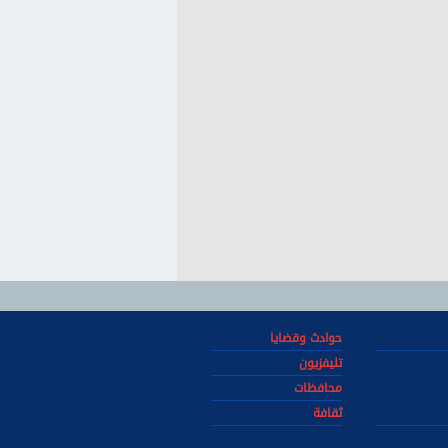
حوادث وقضايا
تليفزيون
محافظات
ثقافة