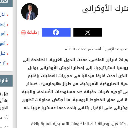
احدث
ترك الأوكرانى
الأز
إسرا
| طباعة
أمري
أفو
هل 
منذ اندلاع الحرب الروسية الأوكرانية يوم 24 فبراير الماضى، عمدت الدول الغربية، الطامحة إلى
ترام
سيا استراتيجيا، إلى إمطار الجيش الأوكرانى بوابل
الذى أحدث فارقا ميدانيا فى مجريات العمليات بإقليم
شارك
ية الصاروخية الأمريكية، من طراز «هيمارس»، خسائر
ى توجيه ضربات دقيقة ضد مستودعات الأسلحة، والبنية
هل تؤ
يادة فى عمق الخطوط الروسية. ما أجهض محاولات تطوير
بشأن 
كرانى على الإقرار بتلقى بلاده دعما عسكريا غربيا «لم
الدور
نع
وتشغيل، وصيانة تلك المنظومات التسليحية الغربية بالغة