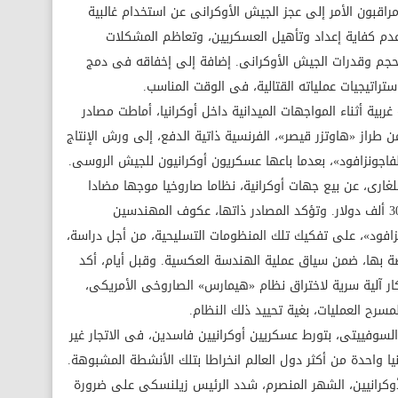
مراقبون الأمر إلى عجز الجيش الأوكرانى عن استخدام غالبية
ء عدم كفاية إعداد وتأهيل العسكريين، وتعاظم المشكلات
ع حجم وقدرات الجيش الأوكرانى. إضافة إلى إخفاقه فى دمج
راتيجيات عملياته القتالية، فى الوقت المناسب.
ربية أثناء المواجهات الميدانية داخل أوكرانيا، أماطت مصادر
ن طراز «هاوتزر قيصر»، الفرنسية ذاتية الدفع، إلى ورش الإنتاج
لفاجونزافود»، بعدما باعها عسكريون أوكرانيون للجيش الروسى.
ى، عن بيع جهات أوكرانية، نظاما صاروخيا موجها مضادا
للدبابات من طراز «جافلين»، للروس، مقابل 30 ألف دولار. وتؤكد المصادر ذاتها، عكوف المهندسين
زافود»، على تفكيك تلك المنظومات التسليحية، من أجل دراسة،
ة بها، ضمن سياق عملية الهندسة العكسية. وقبل أيام، أكد
آلية سرية لاختراق نظام «هيمارس» الصاروخى الأمريكى،
سرح العمليات، بغية تحييد ذلك النظام.
د السوفييتى، بتورط عسكريين أوكرانيين فاسدين، فى الاتجار غير
يا واحدة من أكثر دول العالم انخراطا بتلك الأنشطة المشبوهة.
الأوكرانيين، الشهر المنصرم، شدد الرئيس زيلنسكى على ضرورة