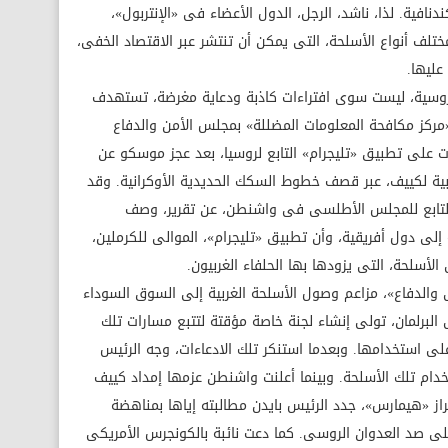
دنافية. لذا، ناشد، الرجل، الدول الأعضاء فى «الإنتربول»،
لف أنواع الأسلحة، التى يمكن أن تنتشر عبر الاقتصاد الخفى،
عليها.
لروسية، ليست سوى افتراءات كاذبة ودعاية مغرضة، تستهدف
«مركز مكافحة المعلومات المضللة» بمجلس الأمن والدفاع
ت على تطبيق «تليجرام» التابع لروسيا، بعد عجز موسكو عن
بية لكييف، عبر قصف خطوط السكك الحديدية الأوكرانية. وقد
التابع للمجلس الأطلسى فى واشنطن، عن تقرير، وصف
ية إلى دول أفريقية، وأن تطبيق «تليجرام»، الموالى للكرملين،
لأسلحة، التى يزودها بها الحلفاء الغربيون.
والدفاع»، مزاعم وصول الأسلحة الغربية إلى السوق السوداء
 البرلمان، تولى إنشاء لجنة خاصة مؤقتة لتتبع مسارات تلك
 على استخدامها. وبعدما استنكر تلك الادعاءات، وجه الرئيس
تخدام تلك الأسلحة. وبينما أعلنت واشنطن عزمها إمداد كييف
از «هيمارس»، جدد الرئيس بايدن مطالبته إياها بمناهضة
 صد العدوان الروسى. كما دعت نائبة بالكونجرس الأمريكى