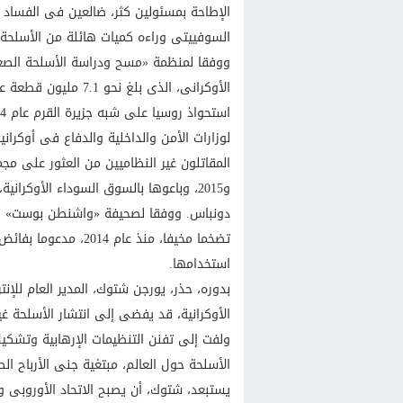
الإطاحة بمسئولين كثر، ضالعين فى الفساد 
السوفييتى وراءه كميات هائلة من الأسلحة 
ووفقا لمنظمة «مسح ودراسة الأسلحة الصغي
و2015، وباعوها بالسوق السوداء الأوكرا
دونباس. ووفقا لصحيفة «واشنطن بوست» ال
تضخما مخيفا، منذ عام
استخدامها.
بدوره، حذر، يورجن شتوك، المدير العام للإن
الأوكرانية، قد يفضى إلى انتشار الأسلحة غير
ولفت إلى تفنن التنظيمات الإرهابية وتشك
الأسلحة حول العالم، مبتغية جنى الأرباح 
يستبعد، شتوك، أن يصبح الاتحاد الأوروبى