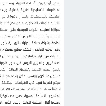
تصدير أوكرانيين للأسلحة الغربية. وقد عزى 
المنظومات التسليحية الغربية بفاعلية، جرا
المتعلقة باللوجستيات، وتسارع وتيرة تراج
تلك المنظومات المتطورة، ضمن تكتيكات واست
بموازاة استيلاء القوات الروسية على أسلحة غ
فرنسية وأوكرانية، اللثام عن انتقال مدافع م
الخاصة بشركة صناعة الدبابات الروسية «أورا
وفى يونيو الماضى، كشف موقع عسكرى بلغار
العسكريين والفنيين الروس فى «أورالفاجون
ونسخ أنظمة التوجيه وتنسيق الحرائق الخاص
مسئول عسكرى روسى تمكن بلاده من ابتكار 
سيتم نشرها قريبا فى الاتجاهات المختلفة لم
لا تفتأ مصادر غربية تندد، منذ تفكك الاتحا
المشروع بالأسلحة المهربة. حتى غدت أوكران
وبعدما أقال المدعية العامة، ومدير الأمن 