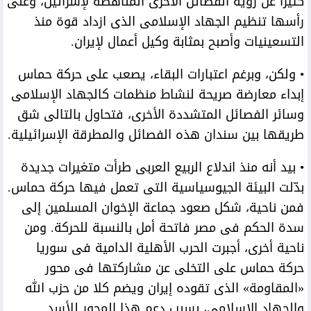
كثيرا عن رؤية الفصائل الأخرى المناهضة لإسرائيل، وعلى
رأسها تنظيم الجهاد الإسلامى الذى ازداد قوة منذ
التسعينيات وأصبح بمثابة وكيل أعمال لإيران.
• ولكن، وبرغم اعتبارات البقاء، يصعب على حركة حماس
إبداء معارضة صريحة لنشاط منظمات كالجهاد الإسلامى
وسائر الفصائل المتشددة الأخرى، فتحاول بالتالى شق
طريقها بين سندان هذه الفصائل والمطرقة الإسرائيلية.
• بيد أنه منذ اندلاع الربيع العربى طرأت متغيرات جديدة
بدّلت البيئة الجيوسياسية التى تعمل فيها حركة حماس.
فمن ناحية، شكل صعود جماعة الإخوان المسلمين إلى
سدة الحكم فى مصر فاتحة أمل بالنسبة للحركة. ومن
ناحية أخرى، أجبرت الحرب الأهلية الدامية فى سوريا
حركة حماس على التخلى عن مشاركتها فى محور
«المقاومة» الذى تقوده إيران ويضم كلا من حزب الله
والجهاد الإسلامى، بسبب دعم هذا المحور للأسد.