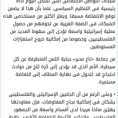
شبكات التواصل الاجتماعى التى تشكل اليوم أداة
رئيسية فى التنظيم السياسى، علما بأن هذا لا يضمن
توقع الانتفاضة مسبقا. ويعبّر الكثير من مستخدمى هذه
الشبكات فى الضفة الغربية عن تخوفهم من حصول
عملية إسرائيلية واسعة تؤدى إلى سقوط العديد من
الفلسطينيين، وخصوصا من إمكانية خروج استفزازات
المستوطنين
من جماعة «تاغ محير» جباية الثمن المتطرفة عن كل
سيطرة، الأمر الذى قد يؤدى إلى كرة ثلج من حوادث
احتجاج قد تتحول فى نهاية المطاف إلى انتفاضة
مستمرة.
• وعلى الرغم من أن الجانبين الإسرائيلى والفلسطينى
يشكان فى إمكانية نجاح المفاوضات، فإن معاودتها
يهيّئ مناخا مريحا لدى أقسام واسعة من الجمهور
الفلسطينى، والذكرى الأليمة لانتفاضة الأقصى باقية