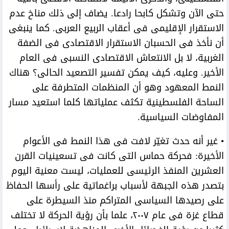
حتى الآن وتشكل كابحا رادعا. يضاف إلى ذلك مناخ عدم
الاستقرار الإقليمى فى أعقاب الربيع العربى. كما ينبغى
أن نأخذ فى الحسبان الاستقرار الاقتصادى فى الضفة
الغربية، لا بل الانتعاش الاقتصادى النسبى فى العام
الأخير. وعليه، كيف يمكن تفسير التصعيد الحالى؟ هناك
النمط المعهود وهو أن المنظمات المتطرفة على
الساحة الفلسطينية تكثف عملياتها كلما استعيد مسار
المفاوضات السياسية.
• غير أنه حدث تغيّر لافت فى هذا النمط فى الأعوام
الأخيرة: فحركة حماس التى كانت فى تسعينيات القرن
العشرين المنفذ الرئيسى للعمليات، ليست معنية اليوم
بتصدر هذه الجبهة لأسباب براغماتية على رأسها الحفاظ
على رصيدها السياسى المتراكم منذ السيطرة على
قطاع غزة فى عام ٢٠٠٧، علما بأن رؤية الحركة لا تختلف