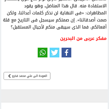
الاستفادة منه. قال هذا المناضل، وهو يقود
المظاهرات: «فى النهاية لن نذكر كلمات أعدائنا، ولكن
صمت أصدقائنا». إن صمتكم سيسجل فى التاريخ مع قلة
أفعالكم، فما الذى سيبقى منكم لأجيال المستقبل؟
مفكر عربى من البحرين
العودة الى علي محمد فخرو