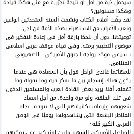
سيحمل ذرة من أمل أو نتيجة تحرّرية مع مثل هكذا قيادة
وهكذا مسئولين؟
لقد جفّت أقلام الكتاب ونشفت ألسنة المتحدثين الواعين
وتعب الأغراب من الاستهزاء بهذه الأمة من أجل
توعيتها، دون أن نلحظ بارقة أمل فى إعادة التفكير فى
موضوع التطبيع برمته، وفى قيام موقف عربى إسلامى
تنسيقى موحّد يواجه الجنون الأمريكى - الصهيونى
المتنامى.
للمهاتما غاندى الراحل قول بأن السعادة هى عندما
يكون هناك إنسجام بين ما تفكر فيه وما تقوله وما
تفعله، أفلا يريد بعض القادة العرب والمسلمين الدخول
فى تلك الحلقة، ولو مرة واحدة، من أجل إسعاد
شعوبهم وإيقاف بكائياتهم التى لا تتوقف تجاه
المناظر البشعة التى يشاهدونها يوميًا فى الوطن
العربى الكبير كله؟
للمناضل الأمريكى الشهير مارتن لوثر كنج قول يمكنهم