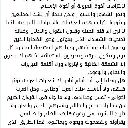
لالتزامات أخوة العروبة أو أخوة الإسلام.
وتمر الشهور والسنون ونحن ننتظر أن يشذ المطبعين
ويثوروا لكرامة هذه العلاقات والالتزامات المريضة، لكنا
لا نرى إلا قلة الحيلة وقبول الهوان والإذلال وخيانة
تضحيات الشهداء الذين يموتون وحق الضحايا الذين
يقفون أمام مساكنهم وحياتهم المهدمة المدمرة كل
يوم ويبكون بحرقة ويصرخون باستغاثة، لكنهم لا يجدون
إلا الشفقة الكاذبة والإنزواء وراء أقنعة التبريرات
والنفاق والوعود.
هل وصلنا إلى أننا أمام أناس لا شعارات العروبة تؤثر
فيهم، ولا أناشيد «بلاد العرب أوطانى.. وكل العرب
أخوانى» تمس وجدانهم، ولا ما جاء فى القرءان الكريم
من محاربة للظلم والظالم يشعرهم بالخزى والعار، ولا
تاريخ البشرية فى وقوفها ضد الظلم والظالمين
يقرأونه ويفهمونه ويعوه ويماثلوه، فما الطريق الذى