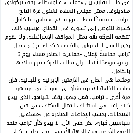
فى ظل التقارب بين «حماس» والوسطاء، يقف نيكولاى
ملادينوف، ممثل مجلس السلام لشئون غزة التابع
لترامب، متمسكًا بمطلب نزع سلاح «حماس» بالكامل،
كشرط للتوصل إلى تسوية فى القطاع. وبسبب ذلك،
تتّهمه الحركة بأنه يمثل المواقف الإسرائيلية، ولا يقوم
بدور الوسيط المتوازن والمُنصف؛ كذلك لم يُبدِ ممثل
ترامب حماسةً لإعلان «حماس» الصادر مساء يوم 6
يوليو، موضحًا أنه لا يزال يطالب الحركة بنزع سلاحها
بالكامل.
ومثلما هى الحال فى الأزمتين الإيرانية واللبنانية، فإن
صاحب الكلمة الأخيرة بشأن أى تسوية فى غزة هو ــ
مرة أُخرى ــ ترامب. فمن جهةٍ، يقف نتنياهو، الذى يبدو
كأنه راغب فى استئناف القتال المكثف حتى قبل
الانتخابات، بحسب الإحاطات الصادرة عن «مسئولين
سياسيين كبار»، لكن حتى الآن، لا يبدو كأن ترامب منحه
الضوء الأخضر، ومن الجهة الأُخرى، تقف قطر وتركيا،