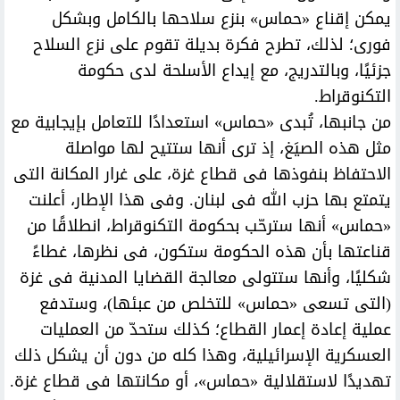
يمكن إقناع «حماس» بنزع سلاحها بالكامل وبشكل
فورى؛ لذلك، تطرح فكرة بديلة تقوم على نزع السلاح
جزئيًا، وبالتدريج، مع إيداع الأسلحة لدى حكومة
التكنوقراط.
من جانبها، تُبدى «حماس» استعدادًا للتعامل بإيجابية مع
مثل هذه الصيَغ، إذ ترى أنها ستتيح لها مواصلة
الاحتفاظ بنفوذها فى قطاع غزة، على غرار المكانة التى
يتمتع بها حزب الله فى لبنان. وفى هذا الإطار، أعلنت
«حماس» أنها سترحّب بحكومة التكنوقراط، انطلاقًا من
قناعتها بأن هذه الحكومة ستكون، فى نظرها، غطاءً
شكليًا، وأنها ستتولى معالجة القضايا المدنية فى غزة
(التى تسعى «حماس» للتخلص من عبئها)، وستدفع
عملية إعادة إعمار القطاع؛ كذلك ستحدّ من العمليات
العسكرية الإسرائيلية، وهذا كله من دون أن يشكل ذلك
تهديدًا لاستقلالية «حماس»، أو مكانتها فى قطاع غزة.