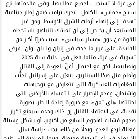
فى غزة لا تستجيب لجميع مطالبها، وفى مقدمتها نزع
سلاح «حماس» بالكامل. يتحرك ترامب ضمن إطار دينامية
تهدف إلى إنهاء أزمات الشرق الأوسط، ومن غير
المستبعد أن يخلص إلى أن تمسّك نتنياهو باستخدام
القوة من دون «مسار سياسى» يسبب ضررًا أكبر من
الفائدة، على غرار ما حدث فى إيران ولبنان، وأن يفرض
تسوية فى غزة، مثلما فعل فى بداية سنة 2025
ونهايتها، لكن مع احتمال أقلّ للعودة إلى القتال.
وأمام مثل هذا السيناريو، يتعيّن على إسرائيل تجنُّب
المغامرات العسكرية التى تتعارض مع توجيهات
واشنطن، وعدم الإصرار على التمسك بالأراضى التى
احتلتها «بأى ثمن»، مع ضرورة إعادة النظر، بصورة
نقدية، فى الاعتقاد القائل إن ذلك وحده سيمنع تكرار
هجوم مُشابه لهجوم السابع من أكتوبر، أو يشكل وسيلة
فعالة لردع العدو. وبدلًا من ذلك، يجب دراسة سبُل
الاندماج فى أى تسوية محتملة، وربما المبادرة إلى طرح