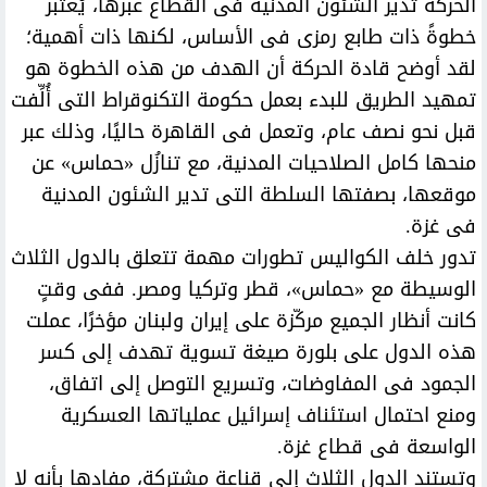
الحركة تدير الشئون المدنية فى القطاع عبرها، يُعتبر
خطوةً ذات طابع رمزى فى الأساس، لكنها ذات أهمية؛
لقد أوضح قادة الحركة أن الهدف من هذه الخطوة هو
تمهيد الطريق للبدء بعمل حكومة التكنوقراط التى أُلِّفت
قبل نحو نصف عام، وتعمل فى القاهرة حاليًا، وذلك عبر
منحها كامل الصلاحيات المدنية، مع تنازُل «حماس» عن
موقعها، بصفتها السلطة التى تدير الشئون المدنية
فى غزة.
تدور خلف الكواليس تطورات مهمة تتعلق بالدول الثلاث
الوسيطة مع «حماس»، قطر وتركيا ومصر. ففى وقتٍ
كانت أنظار الجميع مركّزة على إيران ولبنان مؤخرًا، عملت
هذه الدول على بلورة صيغة تسوية تهدف إلى كسر
الجمود فى المفاوضات، وتسريع التوصل إلى اتفاق،
ومنع احتمال استئناف إسرائيل عملياتها العسكرية
الواسعة فى قطاع غزة.
وتستند الدول الثلاث إلى قناعة مشتركة، مفادها بأنه لا