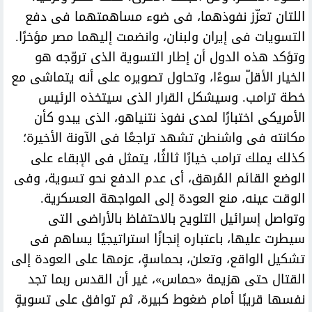
اللتان تعزّز نفوذهما، فى ضوء مساهمتهما فى دفع
التسويات فى إيران ولبنان، وانضمت إليهما مصر مؤخرًا.
وتؤكد هذه الدول أن إطار التسوية الذى تروّجه هو
الخيار الأقلّ سوءًا، وتحاول تصويره على أنه يتماشى مع
خطة ترامب. وسيشكل القرار الذى سيتخذه الرئيس
الأمريكى اختبارًا لمدى نفوذ نتنياهو، الذى يبدو كأن
مكانته فى واشنطن تشهد تراجعًا فى الآونة الأخيرة؛
كذلك يملك ترامب خيارًا ثالثًا، يتمثل فى الإبقاء على
الوضع القائم المُرهق، أى عدم الدفع نحو تسوية، وفى
الوقت عينه، منع العودة إلى المواجهة العسكرية.
وتواصل إسرائيل التلويح بالاحتفاظ بالأراضى التى
سيطرت عليها، باعتباره إنجازًا استراتيجيًا يساهم فى
تشكيل الواقع، وتعلن، بحماسةٍ، عزمها على العودة إلى
القتال حتى هزيمة «حماس»، غير أن القدس ربما تجد
نفسها قريبًا أمام ضغوط كبيرة، ثم توافق على تسويةٍ