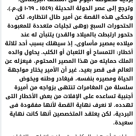
وترجع إلى عصر الدولة الحديثة (١٥٤٩ ــ ١٠٦٩ ق.م.).
وتحكى هذه القصة عن أمير طال انتظاره، لكن
الحتحورات السبع (وهى تجليات متعددة للمعبودة
حتحور ارتبطت بالميلاد والقدر) يتنبأن له عند
ميلاده بمصير مأساوى، إذ سيهلك بسبب أحد ثلاثة
أخطار: التمساح أو الثعبان أو الكلب. يحاول والده
الملك حمايته من هذا المصير المحتوم، فيعزله عن
العالم فى قصر بعيد، غير أن الأمير يختار مواجهة
الحياة ومصيره بنفسه، فيغادر وطنه ويخوض
سلسلة من المغامرات تنتهى بزواجه من أميرة
أجنبية تساعده على الإفلات من بعض الأخطار التى
تهدده. لا نعرف نهاية القصة لأنها مفقودة فى
البردية، لكن يعتقد المتخصصين أنها كانت نهاية
سعيدة.