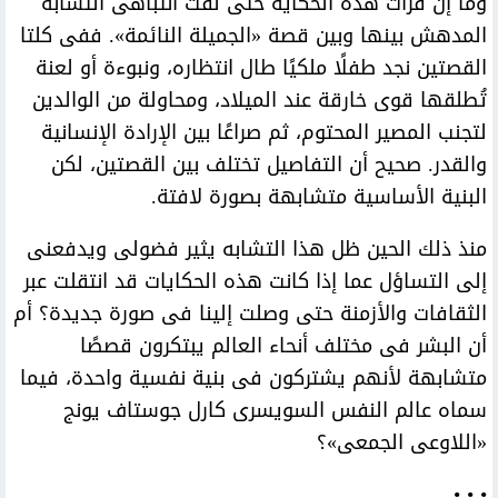
وما إن قرأت هذه الحكاية حتى لفت انتباهى التشابه
المدهش بينها وبين قصة «الجميلة النائمة». ففى كلتا
القصتين نجد طفلًا ملكيًا طال انتظاره، ونبوءة أو لعنة
تُطلقها قوى خارقة عند الميلاد، ومحاولة من الوالدين
لتجنب المصير المحتوم، ثم صراعًا بين الإرادة الإنسانية
والقدر. صحيح أن التفاصيل تختلف بين القصتين، لكن
البنية الأساسية متشابهة بصورة لافتة.
منذ ذلك الحين ظل هذا التشابه يثير فضولى ويدفعنى
إلى التساؤل عما إذا كانت هذه الحكايات قد انتقلت عبر
الثقافات والأزمنة حتى وصلت إلينا فى صورة جديدة؟ أم
أن البشر فى مختلف أنحاء العالم يبتكرون قصصًا
متشابهة لأنهم يشتركون فى بنية نفسية واحدة، فيما
سماه عالم النفس السويسرى كارل جوستاف يونج
«اللاوعى الجمعى»؟
• • •