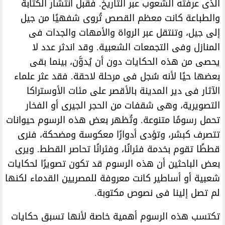
الذى عرفته الشعوب عبر التاريخ. فقبل انتشار الكتابة
والطباعة كانت معظم القصص تُروى شفهيًا من جيل
إلى جيل، وتنتقل عبر الرواة والأمهات والجدات فى
المنازل وفى التجمعات الشعبية. وقد اندثر عدد لا
يحصى من هذه الحكايات دون أن يُدوَّن، بينما بقى
بعضها حيًا لأنه سُجل فى مرحلة لاحقة. فقد عثر علماء
الآثار فى دير المدينة بالأقصر على مئات الأوستراكا
التصويرية، وهى شقفات من الحجر الجيرى أو الفخار
تحمل رسومًا متنوعة. وتُظهر بعض هذه الرسوم حيوانات
تتصرف كبشر، وتؤدى أدوارًا معكوسة ومضحكة، فنرى
قططًا تقوم بخدمة فئرانًا، وفئرانًا تحاصر القطط. ويرى
بعض الباحثين أن هذه الرسوم قد تكون تصويرًا لحكايات
شعبية أو أساطير كانت معروفة للمصريين القدماء لكنها
لم تصل إلينا فى نصوص مكتوبة.
تكتسب هذه الرسوم أهمية خاصة لأنها تسبق حكايات