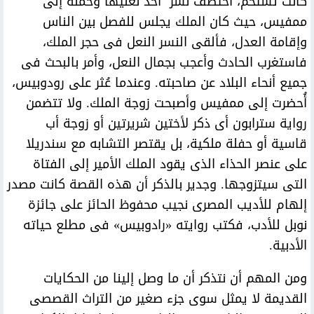
كانت تستحم، اختطف نسر أحد نعليها وحمله إلى
ممفيس، حيث كان الملك يجلس للفصل بين الناس
وإقامة العدل، فألقى النسر النعل فى حجر الملك،
فاستغرب الحادث وأعجب بجمال النعل، وأمر بالبحث فى
جميع أنحاء البلاد عن صاحبته. وعندما عُثر على رودوبيس،
أُحضرت إلى ممفيس وأصبحت زوجة الملك. ولا تتضمن
رواية سترابون أى ذكر لأختين شريرتين أو زوجة أب
قاسية أو حفلة ملكية، بل يقتصر التشابه مع سندريلا
على عنصر الحذاء الذى يقود الملك الأمير إلى الفتاة
التى سيتزوجها. وجدير بالذكر أن هذه القصة كانت مصدر
إلهام للأديب المصرى نجيب محفوظ الحائز على جائزة
نوبل للأدب، فكتب روايته «رادوبيس» فى مطلع حياته
الأدبية.
ومن المهم أن نتذكر أن ما وصل إلينا من الحكايات
القديمة لا يمثل سوى جزء صغير من التراث القصصى