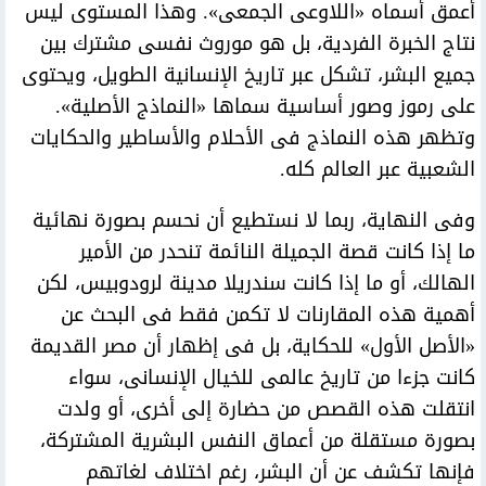
أعمق أسماه «اللاوعى الجمعى». وهذا المستوى ليس
نتاج الخبرة الفردية، بل هو موروث نفسى مشترك بين
جميع البشر، تشكل عبر تاريخ الإنسانية الطويل، ويحتوى
على رموز وصور أساسية سماها «النماذج الأصلية».
وتظهر هذه النماذج فى الأحلام والأساطير والحكايات
الشعبية عبر العالم كله.
وفى النهاية، ربما لا نستطيع أن نحسم بصورة نهائية
ما إذا كانت قصة الجميلة النائمة تنحدر من الأمير
الهالك، أو ما إذا كانت سندريلا مدينة لرودوبيس، لكن
أهمية هذه المقارنات لا تكمن فقط فى البحث عن
«الأصل الأول» للحكاية، بل فى إظهار أن مصر القديمة
كانت جزءا من تاريخ عالمى للخيال الإنسانى، سواء
انتقلت هذه القصص من حضارة إلى أخرى، أو ولدت
بصورة مستقلة من أعماق النفس البشرية المشتركة،
فإنها تكشف عن أن البشر، رغم اختلاف لغاتهم