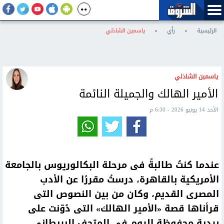
الرئيسية
›
رأي
›
ياسمين الشاذلي
ياسمين الشاذلي
الأمير الهالك والجميلة النائمة
الأحد 14 يونيو 2026 - 6:30 م
عندما كنتُ طالبةً فى مرحلة البكالوريوس بالجامعة
الأمريكية بالقاهرة، درستُ مقررًا عن الأدب
المصرى القديم، وكان من بين النصوص التى
قرأناها قصة «الأمير الهالك» التى دُوّنت على
بردية محفوظة اليوم فى المتحف البريطانى،