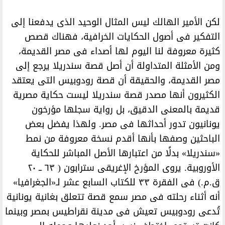
لكن الأمير الهالك ليس المثال الوحيد الذى يدفعنا إلى
التفكير فى أصول الحكايات الخرافية، فهناك قصص
كثيرة معروفة لنا اليوم لها أصداء فى مصر القديمة،
ومن الأمثلة المتداولة أن أصل قصة سندريلا يرجع إلى
مصر القديمة، والحقيقة أن قصة رودوبيس التى يعتقد
الكثيرون أنها مصدر قصة سندريلا ليست حكاية مصرية
قديمة بالمعنى الدقيق، بل رواية سجلها مؤرخون
يونانيون تدور أحداثها فى مصر. ولهذا يفضل بعض
الباحثين وصفها بأنها أقدم نسخة معروفة من نمط
«سندريلا» بدلًا من اعتبارها الأصل المباشر للحكاية
الأوروبية. يروى المؤرخ الإغريقى سترابون ( ٦٣ ــ ٢٠
ق.م.) فى الفقرة ٣٣ للكتاب السابع عشر لـ«الجغرافيا»
أنه أثناء رحلته فى مصر سمع قصة تتعلق بغانية يونانية
تُدعى رودوبيس تعيش فى مدينة نقراطيس بمصر وبينما