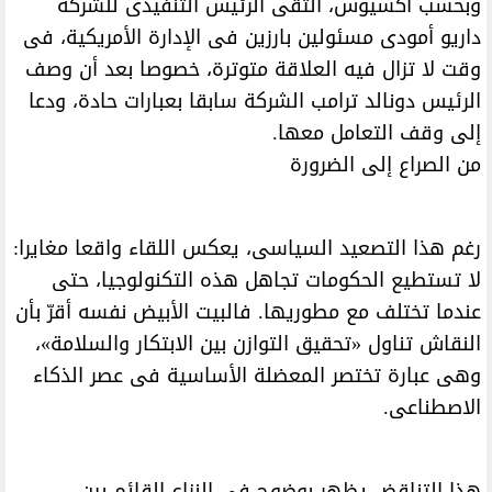
وبحسب أكسيوس، التقى الرئيس التنفيذى للشركة
داريو أمودى مسئولين بارزين فى الإدارة الأمريكية، فى
وقت لا تزال فيه العلاقة متوترة، خصوصا بعد أن وصف
الرئيس دونالد ترامب الشركة سابقا بعبارات حادة، ودعا
إلى وقف التعامل معها.
من الصراع إلى الضرورة
رغم هذا التصعيد السياسى، يعكس اللقاء واقعا مغايرا:
لا تستطيع الحكومات تجاهل هذه التكنولوجيا، حتى
عندما تختلف مع مطوريها. فالبيت الأبيض نفسه أقرّ بأن
النقاش تناول «تحقيق التوازن بين الابتكار والسلامة»،
وهى عبارة تختصر المعضلة الأساسية فى عصر الذكاء
الاصطناعى.
هذا التناقض يظهر بوضوح فى النزاع القائم بين