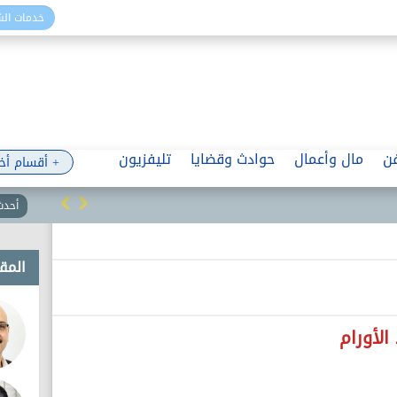
خدمات ال
ن
مال وأعمال
حوادث وقضايا
تليفزيون
+ أقسام أخ
أحدث 
المقا
الأورام