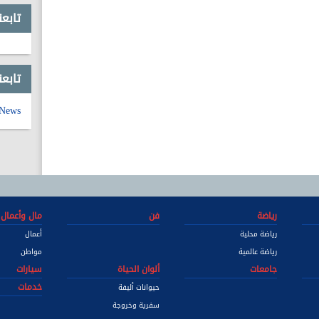
تابع
تابعن
_News
رياضة
فن
مال وأعمال
رياضة محلية
أعمال
رياضة عالمية
مواطن
جامعات
ألوان الحياة
سيارات
خدمات
حيوانات أليفة
سفرية وخروجة