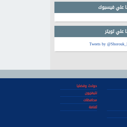
نا علي فيسبوك
ا علي تويتر
Tweets by @Shorouk
حوادث وقضايا
تليفزيون
محافظات
ثقافة