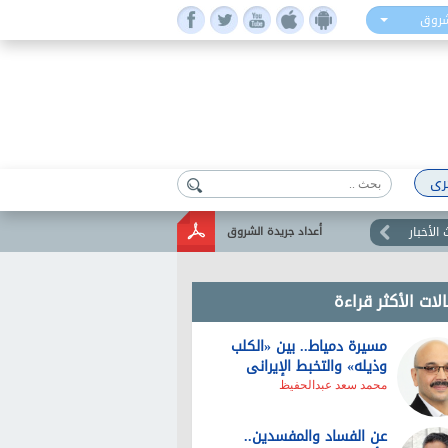
شروق
رى
الأخبار
أعداد جريدة الشروق
لات الأكثر قراءة
مسيرة دمياط.. بين «الكلب
وذيله» والتخبط الإيرانى
محمد سعد عبدالحفيظ
عن الفساد والمفسدين..