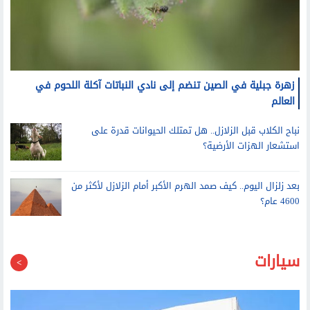
زهرة جبلية في الصين تنضم إلى نادي النباتات آكلة اللحوم في
العالم
نباح الكلاب قبل الزلازل.. هل تمتلك الحيوانات قدرة على
استشعار الهزات الأرضية؟
بعد زلزال اليوم.. كيف صمد الهرم الأكبر أمام الزلازل لأكثر من
4600 عام؟
سيارات