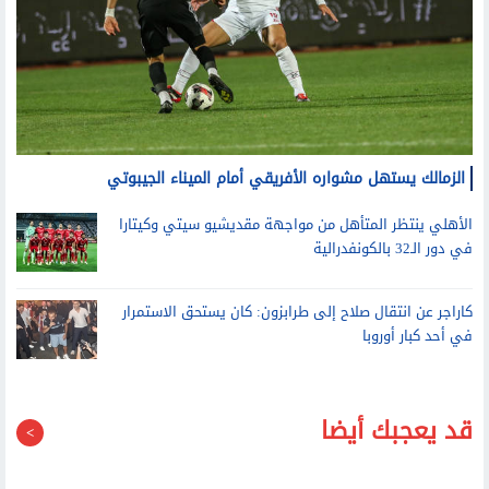
الزمالك يستهل مشواره الأفريقي أمام الميناء الجيبوتي
الأهلي ينتظر المتأهل من مواجهة مقديشيو سيتي وكيتارا
في دور الـ32 بالكونفدرالية
كاراجر عن انتقال صلاح إلى طرابزون: كان يستحق الاستمرار
في أحد كبار أوروبا
قد يعجبك أيضا