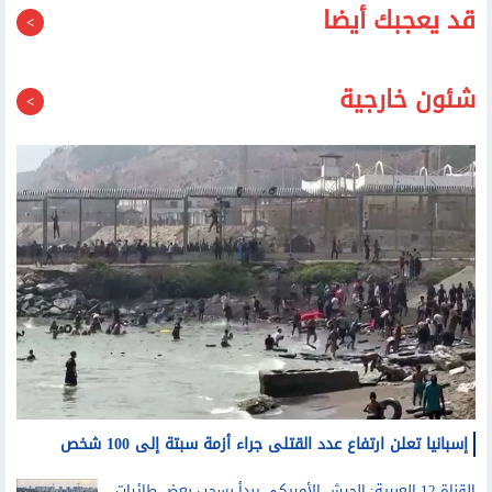
قد يعجبك أيضا
شئون خارجية
إسبانيا تعلن ارتفاع عدد القتلى جراء أزمة سبتة إلى 100 شخص
القناة 12 العبرية: الجيش الأمريكي يبدأ بسحب بعض طائرات