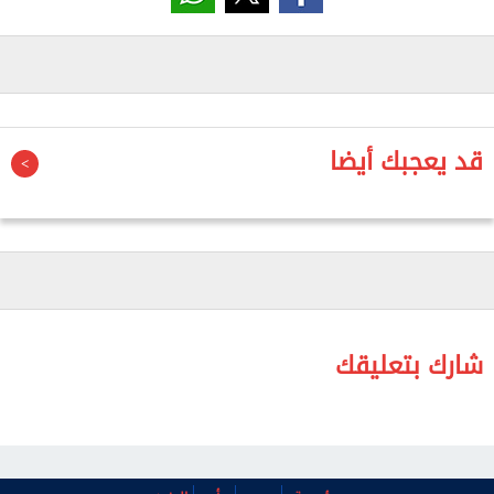
وأشار إلى أنه من المقرر عقد جلسة المزاد العلني يوم
الأربعاء الموافق 10 يونيو، في تمام الساعة الثانية عشرة
ظهرًا، بمقر جهاز المدينة.
قد يعجبك أيضا
وأكد المهندس محمود مراد أن هذا الطرح يأتي في إطار
خطة متكاملة تستهدف التوسع في توفير الخدمات
التجارية والإدارية والمهنية لسكان المدينة، إلى جانب
جذب المزيد من الاستثمارات، بما يتواكب مع معدلات
التنمية والنمو العمراني المتسارعة التي تشهدها مدينة
العبور الجديدة، ويسهم في تعظيم الاستفادة من
الأصول المتاحة ورفع القيمة الاستثمارية للمشروعات
شارك بتعليقك
المختلفة.
ودعا رئيس الجهاز الراغبين في المشاركة بالمزاد إلى
سحب كراسات الشروط والمواصفات من مقر الجهاز خلال