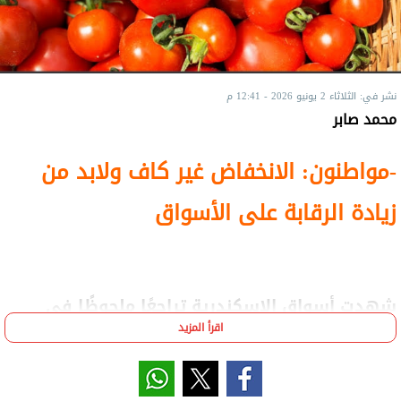
نشر في: الثلاثاء 2 يونيو 2026 - 12:41 م
محمد صابر
-مواطنون: الانخفاض غير كاف ولابد من
زيادة الرقابة على الأسواق
شهدت أسواق الإسكندرية تراجعًا ملحوظًا في
أسعار الطماطم خلال الأيام الحالية، بعدما انخفض
اقرأ المزيد
سعر الكيلو يتراوح بين 15 و25 جنيهًا، مقارنة بما
وصل إليه قبل عيد الأضحى المبارك، حين سجل نحو