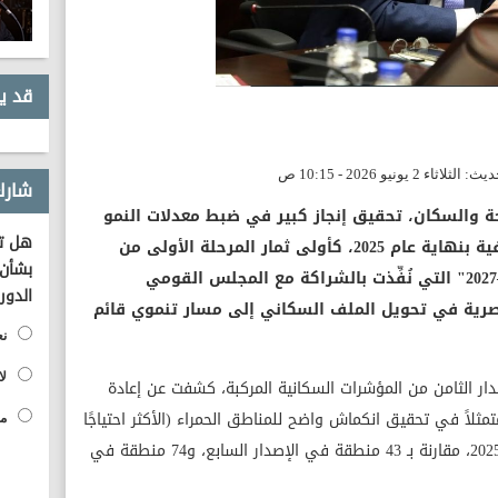
قد ي
شارك
صحة والسكان، تحقيق إنجاز كبير في ضبط معدلات النمو
هل تؤ
السكاني وتحسين الخصائص الديموغرافية بنهاية عام 2025، كأولى ثمار المرحلة الأولى من
بشأن 
"الخطة العاجلة للسكان والتنمية 2025–2027" التي نُفِّذت بالشراكة مع المجلس القومي
الدور
مصرية في تحويل الملف السكاني إلى مسار تنموي قائم
نع
لا
إصدار الثامن من المؤشرات السكانية المركبة، كشفت عن إعادة
لاً في تحقيق انكماش واضح للمناطق الحمراء (الأكثر احتياجًا
مح
للتدخل) لتصل إلى 20 منطقة فقط بنهاية 2025، مقارنة بـ 43 منطقة في الإصدار السابع، و74 منطقة في