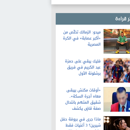
ر قراءة
ميدو: الزمالك تخلّص من
«أكبر عصابة» في الكرة
المصرية
فليك يبقي على حمزة
عبد الكريم في فريق
برشلونة الأول
«أوقات مكنش بيبقى
معاه أجرة السكة»..
شقيق المتهم بانتحال
صفة قاضٍ يكشف
تفاصيل عن حياته قبل
ماذا جرى في بروفة حفل
الواقعة
شيرين؟ 3 أغنيات فقط