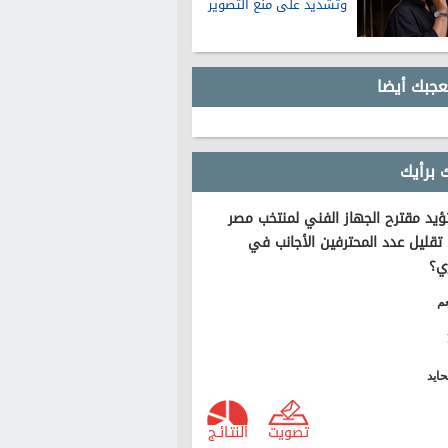
وتشديد على منع التصوير
عجبك أيضا
 برأيك
يد مقترح الجهاز الفني لمنتخب مصر
تقليل عدد المحترفين الأجانب في
ي؟
م
ايد
تصويت
النتـائـج