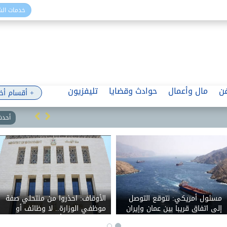
خدمات ال
ن
مال وأعمال
حوادث وقضايا
تليفزيون
+ أقسام أخ
أحدث 
مسئول أمريكي: نتوقع التوصل
الأوقاف: احذروا من منتحلي صفة
إلى اتفاق قريبا بين عمان وإيران
موظفي الوزارة.. لا وظائف أو
حول مضيق هرمز
تعيينات مقابل أموال