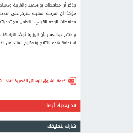
وذكر أن محافظات بورسعيد والغربية ودميا
مؤكدًا أن المرحلة المقبلة ستركز على التدخ
محافظات الوجه القبلي، للتعامل مع تحدياتها
واختتم عبدالغفار بأن الوزارة تُجَدِّد التزام
استدامة هذه النتائج وتعظيم العائد من الاست
خدمة الشروق للرسائل القصيرة SMS.. اشترك الآن لتصلك أهم الأخبار لحظة بلحظة
قد يعجبك أيضا
شارك بتعليقك