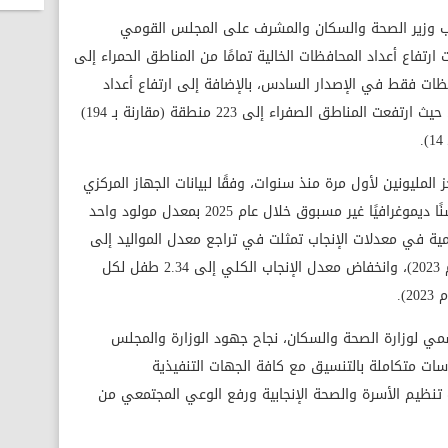
ائب وزير الصحة والسكان والمشرف على المجلس القومي
 ارتفاع أعداد المحافظات الخالية تمامًا من المناطق الحمراء إلى
مقارنة بثلاث محافظات فقط في الإصدار السادس، بالإضافة إلى ارتفاع أعداد
المناطق الصفراء والخضراء (الأفضل تنمويًا)، حيث ارتفعت المناطق الصفراء إلى 223 منطقة (مقارنة بـ 194)
لمليونين لأول مرة منذ سنوات، وفقًا لبيانات الجهاز المركزي
للتعبئة العامة والإحصاء، والتي أظهرت تحسنًا ديموغرافيًا غير مسبوق خلال عام 2025 بمعدل مولود واحد
ت الرقمية في معدلات الإنجاب تمثلت في تراجع معدل المواليد إلى
18.1 في الألف (مقارنة بـ19.4 في الألف عام 2023)، وانخفاض معدل الإنجاب الكلي إلى 2.34 طفل لكل
سمي لوزارة الصحة والسكان، نجاح جهود الوزارة والمجلس
ت متكاملة بالتنسيق مع كافة الجهات التنفيذية
تنظيم الأسرة والصحة الإنجابية ورفع الوعي المجتمعي من