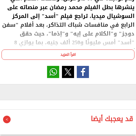
ينشرها بطل الفيلم محمد رمضان عبر منصاته على
السوشيال ميديا، تراجع فيلم "أسد" إلى المركز
الرابع في منافسات شباك التذاكر، بعد أفلام "سفن
دوجز" و"الكلام على إيه" و"إذما"، حيث حقق
"أسد" أمس مليونًا و250 ألف جنيه، بما يوازي 8
آلاف تذكرة، ليصل إجمالي ما حققه بعد 21 يوم
اقرأ المزيد
عرض إلى 69 مليونًا و806 آلاف جنيه، بما يوازي 461
ألف تذكرة.
وتدور أحداث فيلم "أسد" في مصر خلال القرن التاسع
عشر، حيث يتناول قصة "أسد"، العبد الذي يتمتع بشخصية
متمردة وروح صلبة، في إطار درامي تاريخي يرصد رحلته
بعد اندلاع قصة حب محرمة بينه وبين امرأة حرة، ما يشعل
قد يعجبك أيضا
مواجهة مباشرة مع أسياده.
ومع تصاعد الأحداث وسلبه أغلى ما يملك، يتحول الصمت