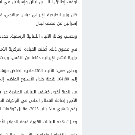
لوقف إطلاق النار بين لبنان وإسرائيل في أب
كان وزير الخارجية الإيراني عباس عراقجي، ق
إسرائيل عن قصف لبنان.
وبحسب وكالة الأنباء اللبنانية الرسمية، جدد
في غضون ذلك، أعلنت القيادة المركزية الأمر
جزيرة قشم الإيرانية دفاعا عن النفس، وردت 
وعلى صعيد الأنباء الاقتصادية انخفض مؤشر 
إلى 80ر164 نقطة خلال الأسبوع الماضي إلى 70ر169 نقطة في الأسبوع السابق.
من ناحية أخرى كشفت البيانات الصادرة عن ش
رقم شهري منذ يناير 2025، مقابل توقعات المحللين التي كانت 117 ألف وظيفة.
وعززت هذه البيانات القوية قيمة الدولار ا
ينصب اهتمام المتداولين الآن على بيانات الو