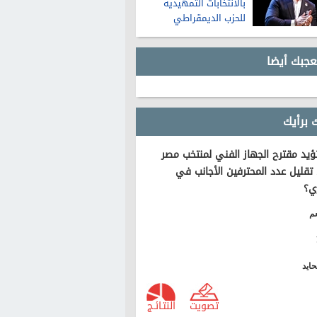
بالانتخابات التمهيدية
للحزب الديمقراطي
لمجلس الشيوخ في
ميشيجان
عجبك أيضا
 برأيك
يد مقترح الجهاز الفني لمنتخب مصر
تقليل عدد المحترفين الأجانب في
ي؟
م
ايد
تصويت
النتـائـج