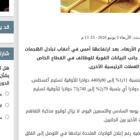
قد ي
 الأربعاء، بعد ارتفاعها أمس في أعقاب تبادل الهجمات
شارك
ى جانب البيانات القوية للوظائف في القطاع الخاص
لعملات الرئيسية الأخرى.
هل تؤ
بشأن 
وتراجع سعر الذهب بمقدار 10ر50 دولارا أي بنسبة 11ر1% إلى 80ر4469 دولارا للأوقية تسليم أغسطس،
الدور
في حين تراجعت أسعار الفضة بمقدار 113ر2 دولارا أي بنسبة 79ر2% إلى 740ر73 دولارا للأوقية تسليم
نع
لا
ن يومه السادس والتسعين اليوم، لا يزال توقيع مذكرة التفاهم
مح
لأخير بين الجانبين.
يه رغم إعلان الولايات المتحدة نجاحها في التوصل إلى اتفاق