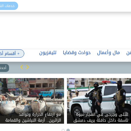
خدمات ال
ن
مال وأعمال
حوادث وقضايا
تليفزيون
+ أقسام أخ
أحدث 
قتلى وجرحى في انفجار عبوة
مع ارتفاع الحرارة وتوافد
ناسفة داخل حافلة بريف دمشق
الزائرين.. أزمة النباشين والقمامة
تحاصر الإسكندرية