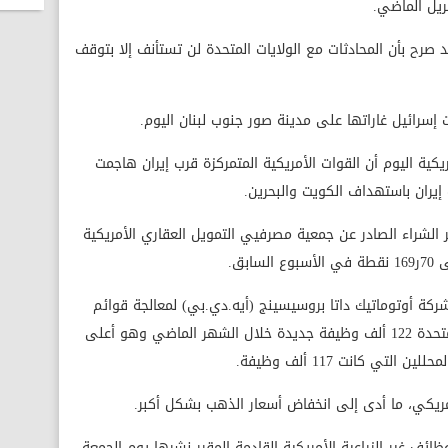
ريل الماضي.
د صرح بأن المحادثات مع الولايات المتحدة لن تستأنف إلا بتوقف
ت إسرائيل غاراتها على مدينة صور جنوب لبنان اليوم.
يكية اليوم أن القوات الأمريكية المتمركزة قرب إيران هاجمت
إيران باستهداف الكويت والبحرين.
الشراء الصادر عن جمعية مصرفيي التمويل العقاري الأمريكية
ركة أوتوماتيك داتا بروسيسينج (أيه.دي.بي) لمعالجة قوائم
الأجور إضافة القطاع الخاص في الولايات المتحدة 122 ألف وظيفة جديدة خلال الشهر الماضي وهو أعلى
لأمريكي، ما أدى إلى انخفاض أسعار الذهب بشكل أكبر.
ظائف غير الزراعية الأمريكية القادمة المقرر نشرها يوم الجمعة،